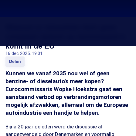
Waarom er misschien tóch geen
compleet verbod op benzineauto's
komt in de EU
16 dec 2025, 19:01
Delen
Kunnen we vanaf 2035 nou wel of geen
benzine- of dieselauto's meer kopen?
Eurocommissaris Wopke Hoekstra gaat een
aanstaand verbod op verbrandingsmotoren
mogelijk afzwakken, allemaal om de Europese
autoindustrie een handje te helpen.
Bijna 20 jaar geleden werd die discussie al
aangezwengeld door Denemarken en voormalig