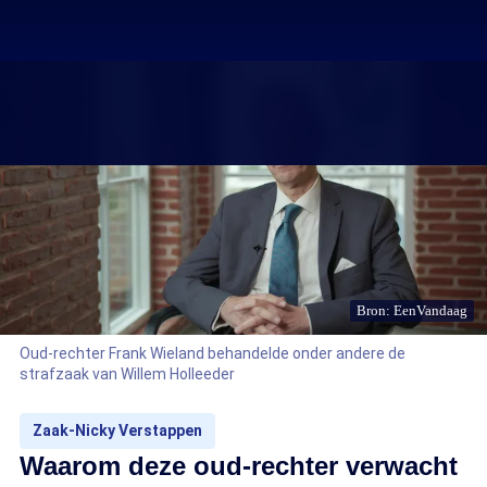
Bron: EenVandaag
Oud-rechter Frank Wieland behandelde onder andere de
strafzaak van Willem Holleeder
Zaak-Nicky Verstappen
Waarom deze oud-rechter verwacht