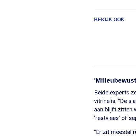
BEKIJK OOK
'Milieubewust
Beide experts z
vitrine is. "De 
aan blijft zitte
'restvlees' of se
"Er zit meestal 