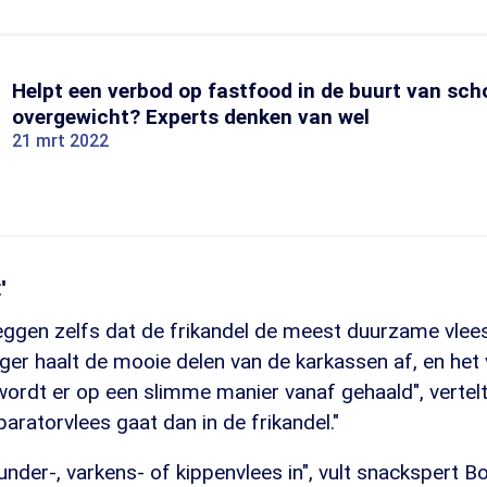
Helpt een verbod op fastfood in de buurt van sch
overgewicht? Experts denken van wel
21 mrt 2022
'
eggen zelfs dat de frikandel de meest duurzame vlee
slager haalt de mooie delen van de karkassen af, en het
n wordt er op een slimme manier vanaf gehaald", vertelt
paratorvlees gaat dan in de frikandel."
runder-, varkens- of kippenvlees in", vult snackspert 