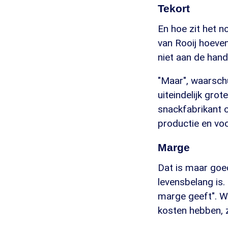
Tekort
En hoe zit het 
van Rooij hoeven
niet aan de hand.
"Maar", waarschu
uiteindelijk gro
snackfabrikant o
productie en voo
Marge
Dat is maar goe
levensbelang is.
marge geeft". We
kosten hebben, z