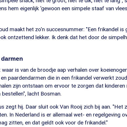
simpele snack, niet te groot, niet te dik, niet te lang",
gens hem eigenlijk 'gewoon een simpele staaf van vle
nvoud maakt het zo'n succesnummer: "Een frikandel is
ook ontzettend lekker. Ik denk dat het door de simpelh
f darmen
 waar is van de broodje aap verhalen over koeienogen
 en paardendarmen die in een frikandel verwerkt zou
halen zijn ontstaan om ervoor te zorgen dat kinderen 
 bestellen", lacht Bosman.
 zegt hij. Daar sluit ook Van Rooij zich bij aan. "Het 
en. In Nederland is er allemaal wet- en regelgeving o
ag zitten, en dat geldt ook voor de frikandel."