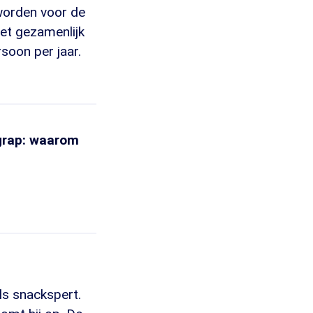
 worden voor de
et gezamenlijk
soon per jaar.
 grap: waarom
ls snackspert.