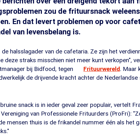
berichten over een dreigend tekort aan f
ngsproblemen zou de frituursnack weleen
n. En dat levert problemen op voor cafeta
ndel van levensbelang is.
jn de halsslagader van de cafetaria. Ze zijn het verdie
 je deze straks misschien niet meer kunt verkopen", ve
tmanager bij Bidfood, tegen
Frituurwereld
. Maar 
dwerkelijk de drijvende kracht achter de Nederlandse
ruine snack is in ieder geval zeer populair, vertelt Fr
 Vereniging van Professionele Frituurders (ProFri): "Z
j de mensen thuis is de frikandel nummer één als het 
ks."