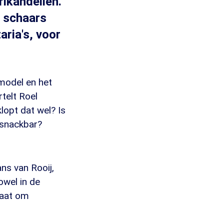
rikandellen.
s schaars
ria's, voor
nmodel en het
rtelt Roel
klopt dat wel? Is
 snackbar?
ans van Rooij,
owel in de
gaat om