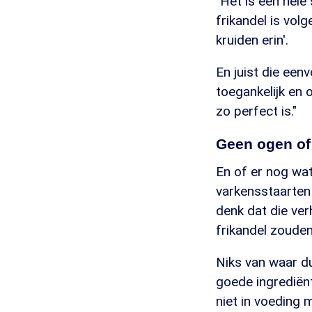
"Het is een hele 
frikandel is vol
kruiden erin'.
En juist die ee
toegankelijk en 
zo perfect is."
Geen ogen o
En of er nog wat
varkensstaarten
denk dat die ver
frikandel zouden
Niks van waar dus
goede ingrediënt
niet in voeding m