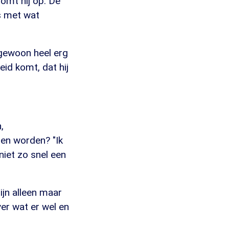
 somt hij op. De
es met wat
 gewoon heel erg
eid komt, dat hij
,
den worden? "Ik
niet zo snel een
zijn alleen maar
ver wat er wel en