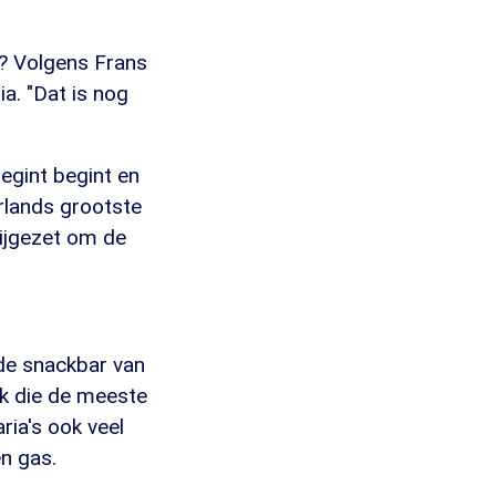
k? Volgens Frans
ia. "Dat is nog
begint begint en
erlands grootste
bijgezet om de
 de snackbar van
ck die de meeste
ia's ook veel
en gas.