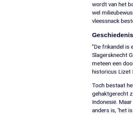
wordt van het bo
wel milieubewust
vleessnack bestel
Geschiedeni
"De frikandel is
Slagersknecht Ge
meteen een doors
historicus Lizet 
Toch bestaat het
gehaktgerecht z
Indonesië. Maar 
anders is, 'het i