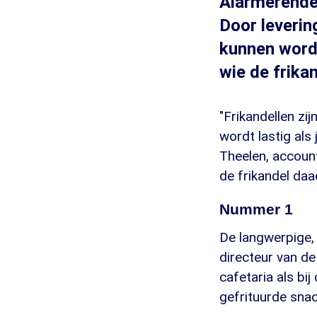
Alarmerende 
Door leveri
kunnen worde
wie de frika
"Frikandellen zi
wordt lastig als
Theelen, accoun
de frikandel daa
Nummer 1
De langwerpige, b
directeur van de
cafetaria als bi
gefrituurde snac