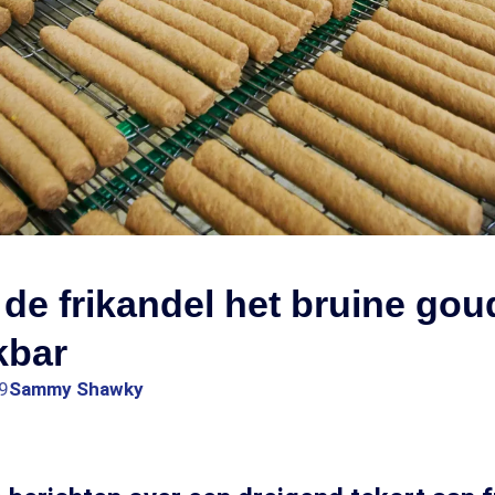
e frikandel het bruine goud
kbar
9
Sammy Shawky