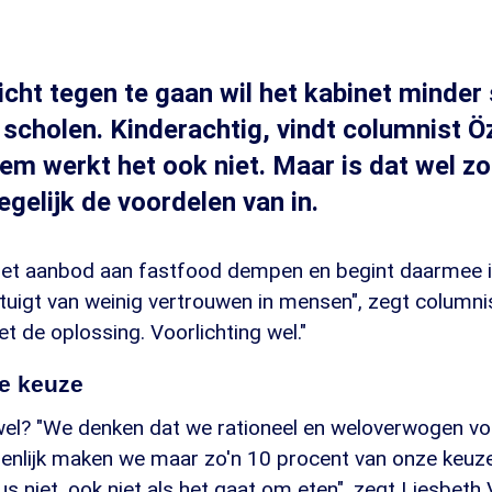
ht tegen te gaan wil het kabinet minder 
 scholen. Kinderachtig, vindt columnist Ö
em werkt het ook niet. Maar is dat wel z
egelijk de voordelen van in.
 het aanbod aan fastfood dempen en begint daarmee i
tuigt van weinig vertrouwen in mensen", zegt columni
iet de oplossing. Voorlichting wel."
le keuze
wel? "We denken dat we rationeel en weloverwogen v
enlijk maken we maar zo'n 10 procent van onze keuzes
s niet, ook niet als het gaat om eten", zegt Liesbeth