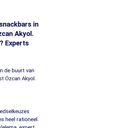
snackbars in
zcan Akyol.
o? Experts
n de buurt van
st Özcan Akyol.
oedselkeuzes
 heel rationeel.
 Velema, expert