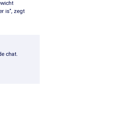
ewicht
r is", zegt
de chat.