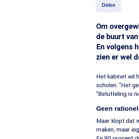
Delen
Om overgewic
de buurt van
En volgens h
zien er wel d
Het kabinet wil
scholen. "Het ge
"Betutteling is n
Geen ratione
Maar klopt dat 
maken, maar eig
En 90 procent du