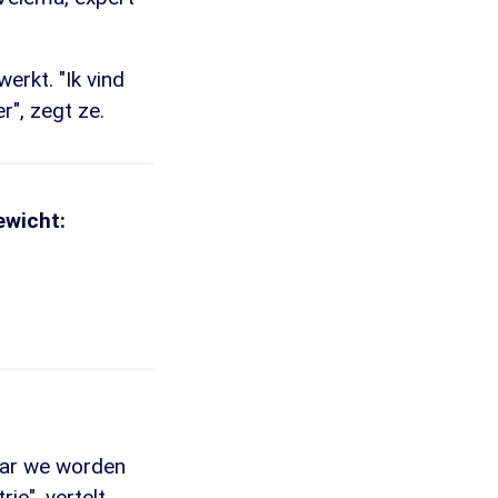
erkt. "Ik vind
r", zegt ze.
ewicht:
maar we worden
ie", vertelt