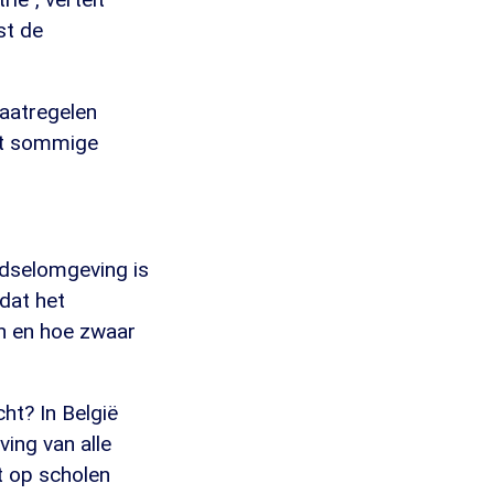
st de
aatregelen
dat sommige
edselomgeving is
dat het
n en hoe zwaar
ht? In België
ing van alle
t op scholen