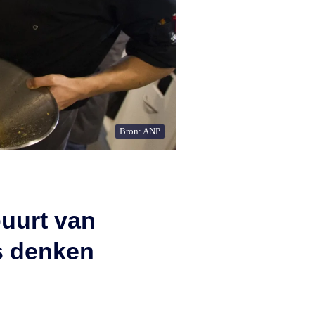
Bron: ANP
buurt van
s denken