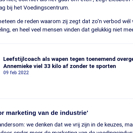
ag bij het Voedingscentrum.
eteen de reden waarom zij zegt dat zo'n verbod wél w
ling, en heel veel mensen vinden dat gelukkig niet mee
Leefstijlcoach als wapen tegen toenemend overg
Annemieke viel 33 kilo af zonder te sporten
09 feb 2022
r marketing van de industrie'
k andersom: we denken dat we vrij zijn in de keuzes, 
door onder meer de marketing van de voedingsindustr