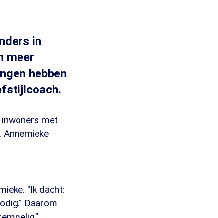
nders in
n meer
ingen hebben
efstijlcoach.
 inwoners met
a. Annemieke
mieke. "Ik dacht:
nodig." Daarom
rempelig."