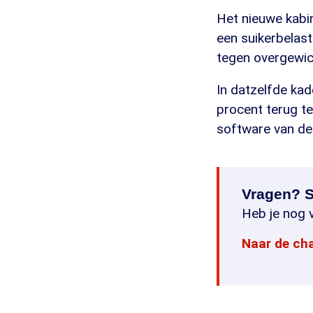
Het nieuwe kabi
een suikerbelasti
tegen overgewich
In datzelfde kad
procent terug t
software van de 
Vragen? S
Heb je nog v
Naar de ch