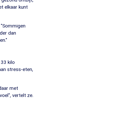
et elkaar kunt
t. "Sommigen
nder dan
en."
33 kilo
aan stress-eten,
 daar met
oel", vertelt ze.