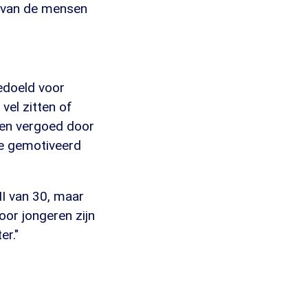
t van de mensen
edoeld voor
vel zitten of
den vergoed door
je gemotiveerd
I van 30, maar
or jongeren zijn
er."