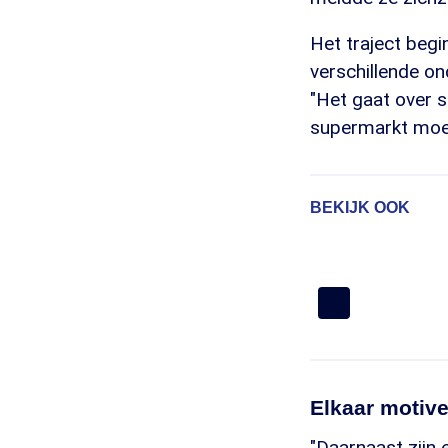
Het traject begi
verschillende on
"Het gaat over s
supermarkt moet
BEKIJK OOK
Elkaar motiv
"Daarnaast zijn