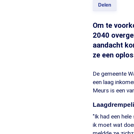
Delen
Om te voork
2040 overge
aandacht kom
ze een oploss
De gemeente Wa
een laag inkome
Meurs is een va
Laagdrempel
"Ik had een hele 
ik moet wat doen
meldde ze zichze