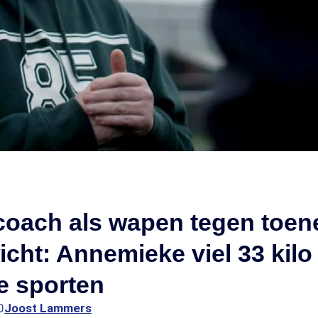
lcoach als wapen tegen toe
cht: Annemieke viel 33 kilo 
e sporten
0
Joost Lammers