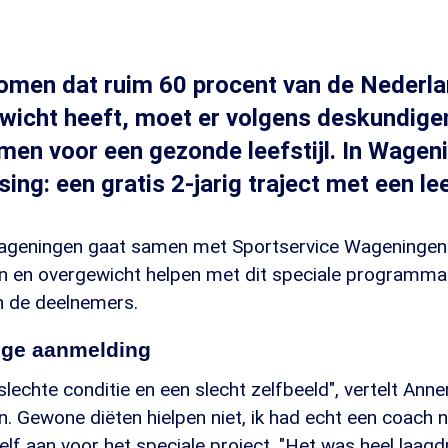
omen dat ruim 60 procent van de Nederla
wicht heeft, moet er volgens deskundige
en voor een gezonde leefstijl. In Wagen
ing: een gratis 2-jarig traject met een le
geningen gaat samen met Sportservice Wageningen
n en overgewicht helpen met dit speciale programm
n de deelnemers.
ige aanmelding
slechte conditie en een slecht zelfbeeld", vertelt Anne
. Gewone diëten hielpen niet, ik had echt een coach 
lf aan voor het speciale project. "Het was heel laagd