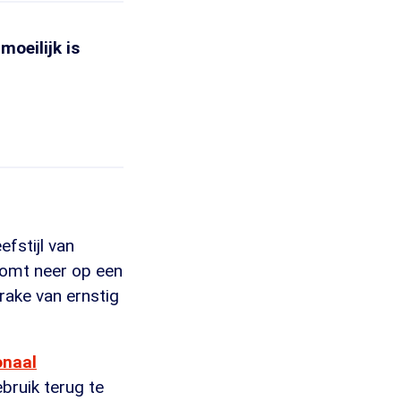
oeilijk is
efstijl van
komt neer op een
rake van ernstig
onaal
bruik terug te