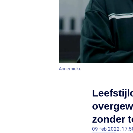
Annemieke
Leefstij
overgewi
zonder t
09 feb 2022, 17:5