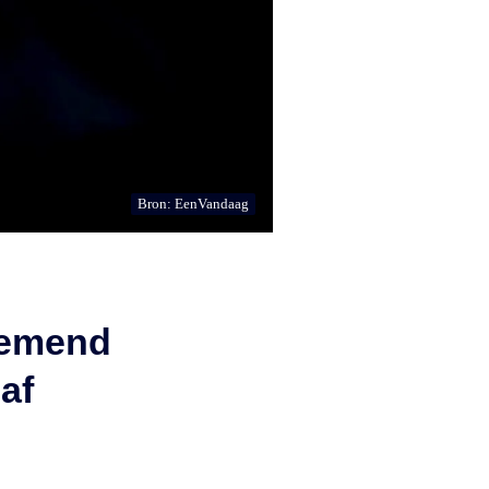
Bron: EenVandaag
nemend
af