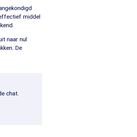
aangekondigd
 effectief middel
ekend.
it naar nul
ukken. De
de chat.