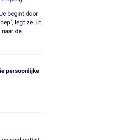
"Je begint door
p", legt ze uit.
t naar de
ie persoonlijke
gezond ontbijt,