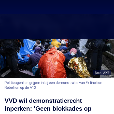
Bron: ANP
Politieagenten grijpen in bij een demonstratie van Extinction
Rebellion op de A12
VVD wil demonstratierecht
inperken: 'Geen blokkades op