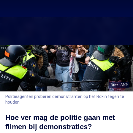
Bron: ANP
Politieagenten proberen demonstranten op het Rokin tegen te
houden.
Hoe ver mag de politie gaan met
filmen bij demonstraties?