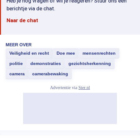
Heb je nog vragen of wil je reageren? Stuur ons een
berichtje via de chat.
Naar de chat
MEER OVER
Veiligheid en recht
Doe mee
mensenrechten
politie
demonstraties
gezichtsherkenning
camera
camerabewaking
Advertentie via
Ster.nl