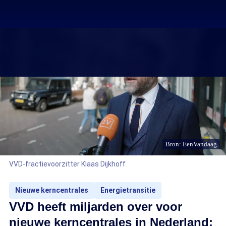
Bron: EenVandaag
VVD-fractievoorzitter Klaas Dijkhoff
Nieuwe kerncentrales
Energietransitie
VVD heeft miljarden over voor
nieuwe kerncentrales in Nederland: