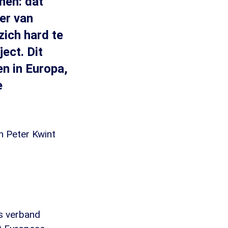
nen: dat
er van
zich hard te
ect. Dit
en in Europa,
e
n Peter Kwint
es verband