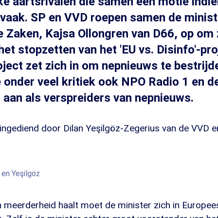
ke aartsrivalen die samen een motie indie
 vaak. SP en VVD roepen samen de minist
 Zaken, Kajsa Ollongren van D66, op om 
et stopzetten van het 'EU vs. Disinfo'-proj
ject zet zich in om nepnieuws te bestrijd
onder veel kritiek ook NPO Radio 1 en d
 aan als verspreiders van nepnieuws.
ingediend door Dilan Yeşilgöz-Zegerius van de VVD e
 en Yeşilgöz
n meerderheid haalt moet de minister zich in Europe