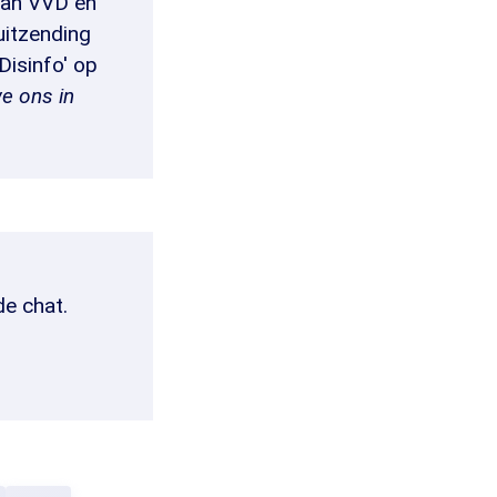
van VVD en
uitzending
Disinfo' op
we ons in
de chat.