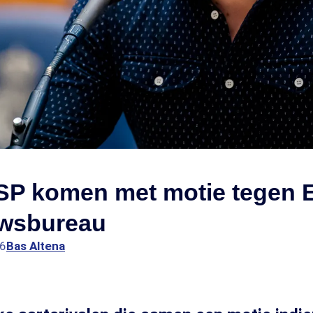
SP komen met motie tegen 
wsbureau
36
Bas Altena