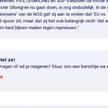
heven. PVV, GroenLinks en SGP steunden de motie 
ster Ollongren nu gaat doen, is nog onduidelijk. In de 
onsens' van de NOS gaf zij aan te vinden dat 'EU vs. 
 spoor zit, maar dat zij het ook belangrijk vindt
"dat 
n hard blijven maken tegen nepnieuws."
tel ze!
ragen of wil je reageren? Stuur ons een berichtje via 
at