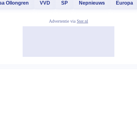
sa Ollongren
VVD
SP
Nepnieuws
Europa
Advertentie via
Ster.nl