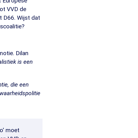
et Europese
noot VVD de
t D66. Wijst dat
scoalitie?
otie. Dilan
listiek is een
tie, die een
waarheidspolitie
fo' moet