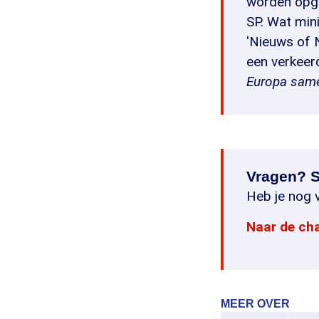
worden opge
SP. Wat mini
'Nieuws of N
een verkeerd
Europa same
Vragen? S
Heb je nog v
Naar de ch
MEER OVER