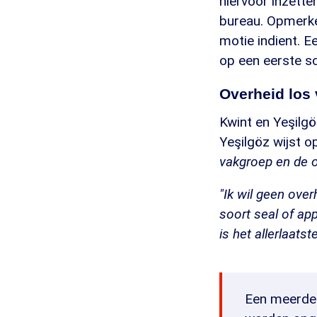
hiervoor inzette
bureau. Opmerkel
motie indient. E
op een eerste sc
Overheid los 
Kwint en Yeşilgö
Yeşilgöz wijst o
vakgroep en de ov
"Ik wil geen over
soort seal of app
is het allerlaatst
Een meerder