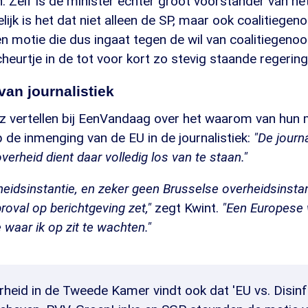
n. Zelf is de minister echter groot voorstander van h
ijk is het dat niet alleen de SP, maar ook coalitiege
en motie die dus ingaat tegen de wil van coalitiegenoo
heurtje in de tot voor kort zo stevig staande regering
van journalistiek
z vertellen bij EenVandaag over het waarom van hun m
p de inmenging van de EU in de journalistiek:
"De journa
erheid dient daar volledig los van te staan."
heidsinstantie, en zeker geen Brusselse overheidsinstan
roval op berichtgeving zet,"
zegt Kwint.
"Een Europese 
e waar ik op zit te wachten."
heid in de Tweede Kamer vindt ook dat 'EU vs. Disin