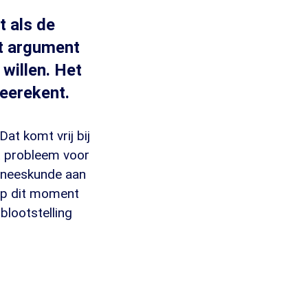
t als de
kt argument
willen. Het
meerekent.
Dat komt vrij bij
ot probleem voor
geneeskunde aan
 op dit moment
blootstelling