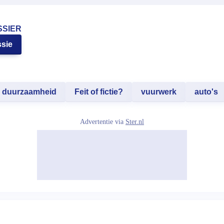
SSIER
sie
duurzaamheid
Feit of fictie?
vuurwerk
auto's
Advertentie via
Ster.nl