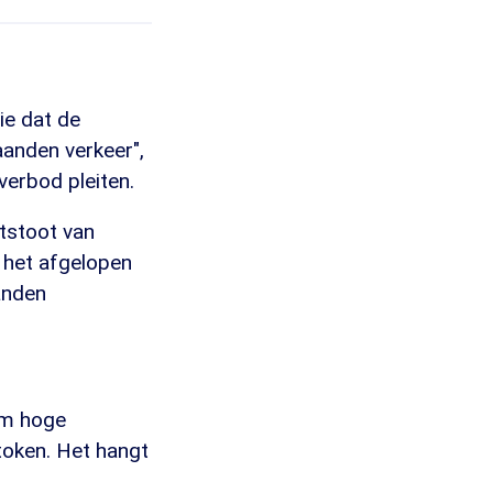
ie dat de
aanden verkeer",
erbod pleiten.
tstoot van
 het afgelopen
anden
rm hoge
stoken. Het hangt