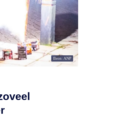
Bron: ANP
zoveel
r