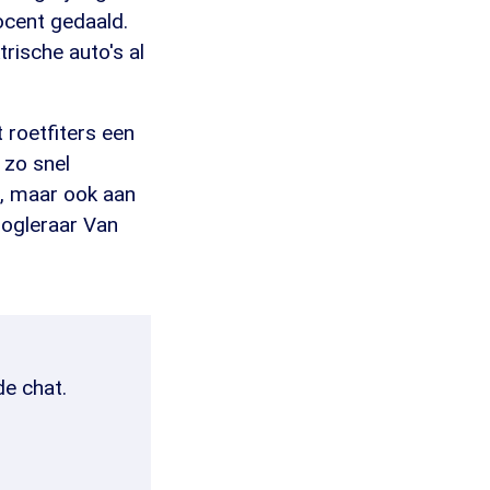
ocent gedaald.
rische auto's al
 roetfiters een
 zo snel
s, maar ook aan
oogleraar Van
de chat.