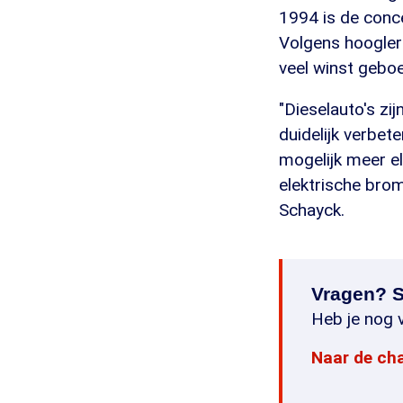
1994 is de conce
Volgens hooglera
veel winst geboe
"Dieselauto's zi
duidelijk verbet
mogelijk meer el
elektrische bro
Schayck.
Vragen? S
Heb je nog v
Naar de ch