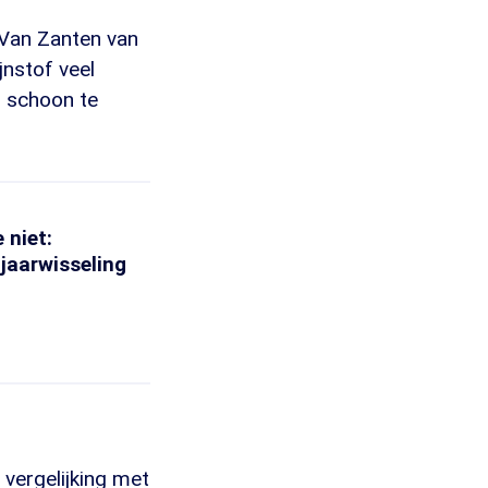
t Van Zanten van
jnstof veel
r schoon te
 niet:
 jaarwisseling
 vergelijking met