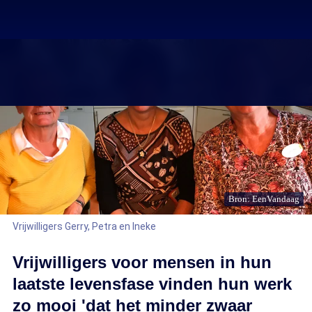
Bron: EenVandaag
Vrijwilligers Gerry, Petra en Ineke
Vrijwilligers voor mensen in hun
laatste levensfase vinden hun werk
zo mooi 'dat het minder zwaar