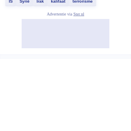
IS
Syrië
Irak
kalifaat
terrorisme
Advertentie via
Ster.nl