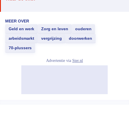
MEER OVER
Geld en werk
Zorg en leven
ouderen
arbeidsmarkt
vergrijzing
doorwerken
70-plussers
Advertentie via
Ster.nl