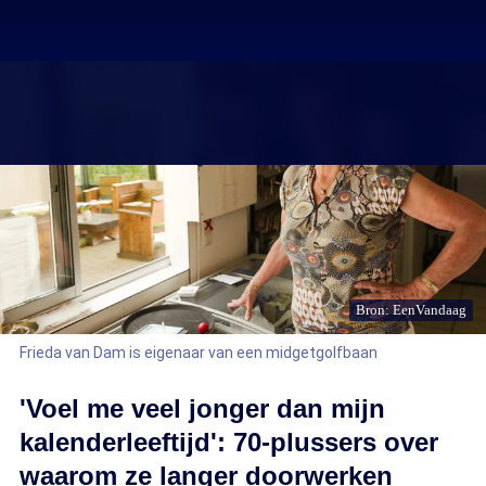
Bron: EenVandaag
Frieda van Dam is eigenaar van een midgetgolfbaan
'Voel me veel jonger dan mijn
kalenderleeftijd': 70-plussers over
waarom ze langer doorwerken