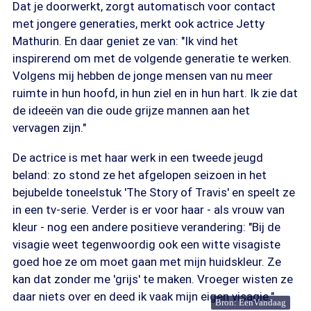
Dat je doorwerkt, zorgt automatisch voor contact
met jongere generaties, merkt ook actrice Jetty
Mathurin. En daar geniet ze van: "Ik vind het
inspirerend om met de volgende generatie te werken.
Volgens mij hebben de jonge mensen van nu meer
ruimte in hun hoofd, in hun ziel en in hun hart. Ik zie dat
de ideeën van die oude grijze mannen aan het
vervagen zijn."
De actrice is met haar werk in een tweede jeugd
beland: zo stond ze het afgelopen seizoen in het
bejubelde toneelstuk 'The Story of Travis' en speelt ze
in een tv-serie. Verder is er voor haar - als vrouw van
kleur - nog een andere positieve verandering: "Bij de
visagie weet tegenwoordig ook een witte visagiste
goed hoe ze om moet gaan met mijn huidskleur. Ze
kan dat zonder me 'grijs' te maken. Vroeger wisten ze
daar niets over en deed ik vaak mijn eigen visagie."
Bron: EenVandaag