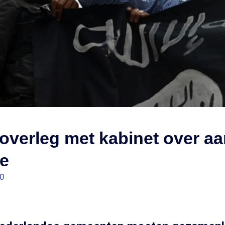
overleg met kabinet over a
me
00