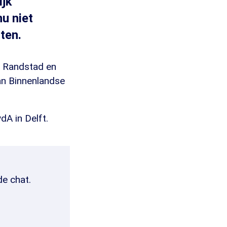
ijk
u niet
ten.
e Randstad en
an Binnenlandse
A in Delft.
de chat.