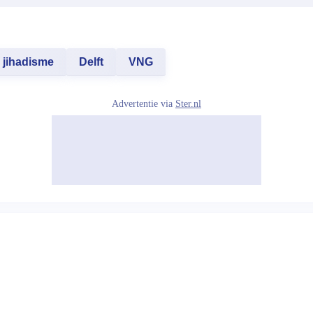
jihadisme
Delft
VNG
Advertentie via
Ster.nl