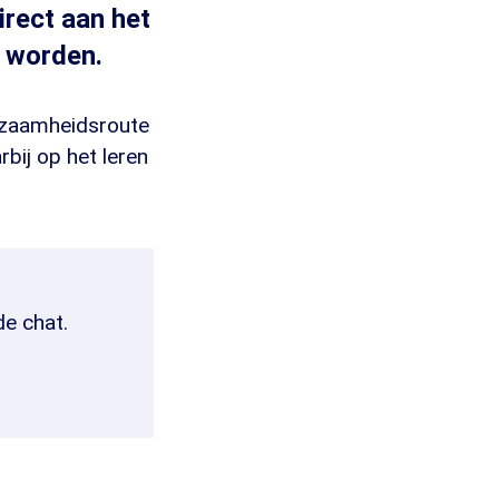
irect aan het
g worden.
edzaamheidsroute
rbij op het leren
de chat.