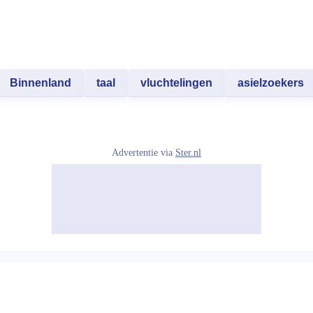
Binnenland
taal
vluchtelingen
asielzoekers
Advertentie via
Ster.nl