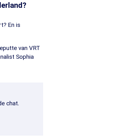
derland?
t? En is
deputte van VRT
nalist Sophia
de chat.