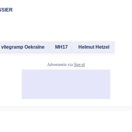
SSIER
vliegramp Oekraïne
MH17
Helmut Hetzel
Advertentie via
Ster.nl