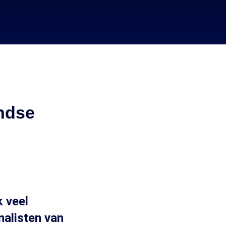
andse
k veel
nalisten van