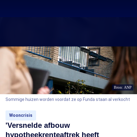
Bron: ANP
Sommige huizen worden voordat ze op Funda staan al verkocht
Wooncrisis
'Versnelde afbouw
hypotheekrenteaftrek heeft