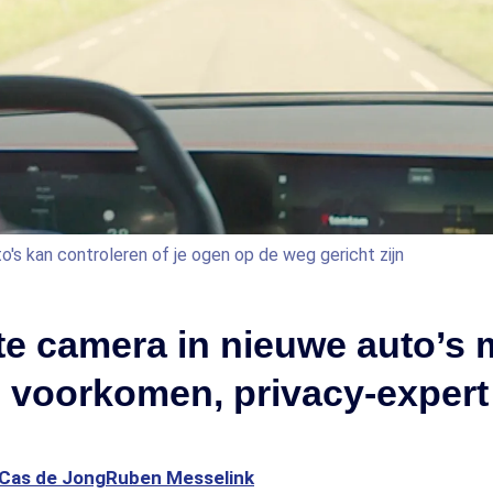
o's kan controleren of je ogen op de weg gericht zijn
te camera in nieuwe auto’s 
g voorkomen, privacy-expert
Cas de Jong
Ruben Messelink