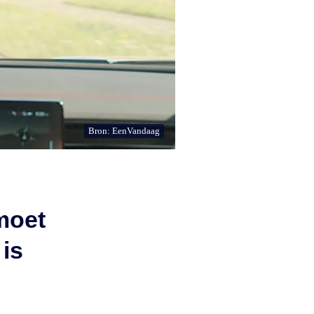
Bron: EenVandaag
moet
 is