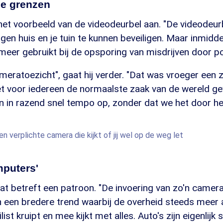
e grenzen
het voorbeeld van de videodeurbel aan. "De videodeur
gen huis en je tuin te kunnen beveiligen. Maar inmid
eer gebruikt bij de opsporing van misdrijven door polit
eratoezicht", gaat hij verder. "Dat was vroeger een 
 het voor iedereen de normaalste zaak van de wereld 
n in razend snel tempo op, zonder dat we het door he
n verplichte camera die kijkt of jij wel op de weg let
mputers'
at betreft een patroon. "De invoering van zo'n camer
n een bredere trend waarbij de overheid steeds meer 
ist kruipt en mee kijkt met alles. Auto's zijn eigenlij