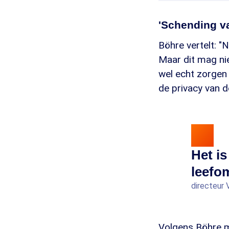
'Schending va
Böhre vertelt: "N
Maar dit mag nie
wel echt zorgen
de privacy van d
Het is
leefo
directeur 
Volgens Böhre mo