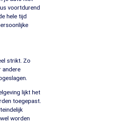
dus voortdurend
e hele tijd
persoonlijke
l strikt. Zo
r andere
pgeslagen.
geving lijkt het
rden toegepast.
eindelijk
 wel worden