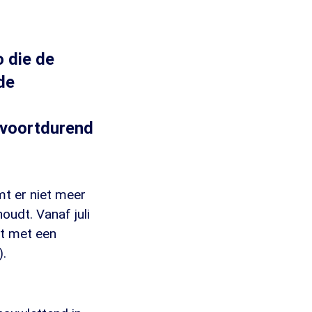
o die de
de
 voortdurend
mt er niet meer
oudt. Vanaf juli
st met een
.