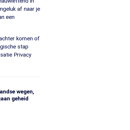
nauwlettend in
ngeluk af naar je
an een
 achter komen of
ogische stap
satie Privacy
rlandse wegen,
 gaan geheid