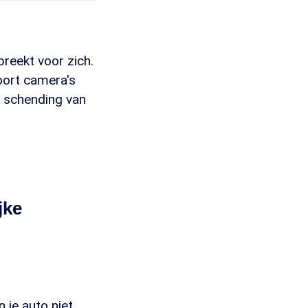
preekt voor zich.
oort camera's
e schending van
jke
 je auto niet