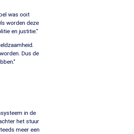
bel was ooit
dels worden deze
ie en justitie."
zeldzaamheid.
geworden. Dus de
bben."
asysteem in de
achter het stuur
k steeds meer een