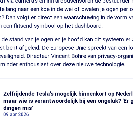
dt via camera's en infraroodsensoren de bestuurder 
e te lang naar een koe in de wei of dwalen je ogen per o
on? Dan volgt er direct een waarschuwing in de vorm v
en een flitsend symbool op het dashboard.
 de stand van je ogen en je hoofd kan dit systeem er
ist bent afgeleid. De Europese Unie spreekt van een l
veiligheid. Directeur Vincent Böhre van privacy-organi
k minder enthousiast over deze nieuwe technologie.
Zelfrijdende Tesla's mogelijk binnenkort op Nede
maar wie is verantwoordelijk bij een ongeluk? 'Er
dingen mis'
09 apr 2026