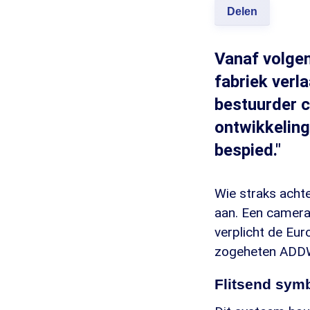
Delen
Vanaf volgen
fabriek ver
bestuurder c
ontwikkeling
bespied."
Wie straks acht
aan. Een camera 
verplicht de Eur
zogeheten ADDW-
Flitsend sym