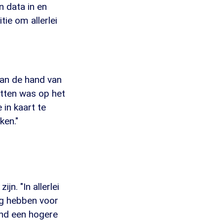
 data in en
tie om allerlei
"Aan de hand van
etten was op het
 in kaart te
ken."
n. "In allerlei
ng hebben voor
and een hogere