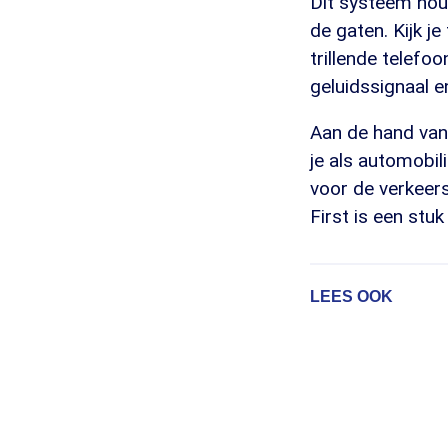
Dit systeem hou
de gaten. Kijk j
trillende telefo
geluidssignaal 
Aan de hand van
je als automobil
voor de verkeers
First is een stu
LEES OOK