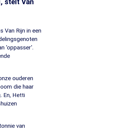
, stelt Van
s Van Rijn in een
fdelingsgenoten
an 'oppasser'.
ende
 onze ouderen
Boom die haar
 En, Hetti
shuizen
Ronnie van