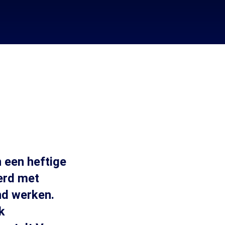
 een heftige
erd met
nd werken.
k