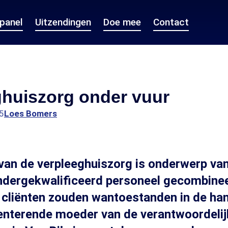
epanel
Uitzendingen
Doe mee
Contact
ghuiszorg onder vuur
5
Loes Bomers
 van de verpleeghuiszorg is onderwerp van
ondergekwalificeerd personeel gecombine
 cliënten zouden wantoestanden in de ha
enterende moeder van de verantwoordelij