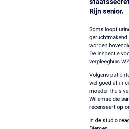
staatssecret
Rijn senior.
Soms loopt urine
geruchtmakend a
worden bovendien
De Inspectie vo
verpleeghuis WZ
Volgens patiënt
wel goed af in 
moeder thuis ver
Willemse die sa
recenseert op o
In de studio re
Diemen.