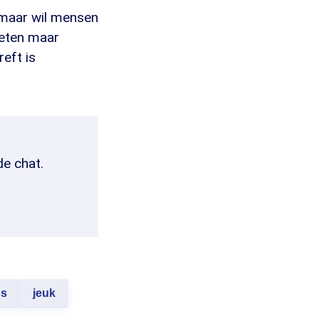
 maar wil mensen
weten maar
eft is
de chat.
ps
jeuk