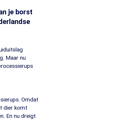
an je borst
ederlandse
uiduitslag
ag. Maar nu
processierups
ssierups. Omdat
t dier komt
en. En nu dreigt