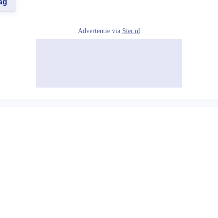
ag
Advertentie via
Ster.nl