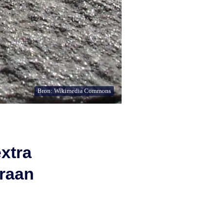
Bron: Wikimedia Commons
xtra
raan