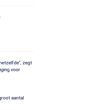
'
hetzelfde", zegt
iging voor
root aantal