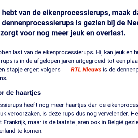
st hebt van de eikenprocessierups, maak d
 dennenprocessierups is gezien bij de N
 zorgt voor nog meer jeuk en overlast.
en last van de eikenprocessierups. Hij kan jeuk en h
rups is in de afgelopen jaren uitgegroeid tot een pla
n stapje erger: volgens
RTL Nieuws
is de dennen
ns.
r de haartjes
sierups heeft nog meer haartjes dan de eikenproce
euk veroorzaken, is deze rups dus nog vervelender. He
t Frankrijk, maar is de laatste jaren ook in België gezi
erland te komen.