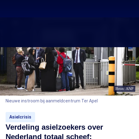
Bron: ANP
Nieuwe instroom bij aanmeldcentrum Ter Apel
Asielcrisis
Verdeling asielzoekers over
Nederland totaal scheef: