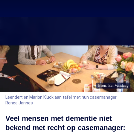
Bron: EenVandaag
Leendert en Marion Kluck aan tafel met hun casemanager
Renee Jannes
Veel mensen met dementie niet
bekend met recht op casemanager: