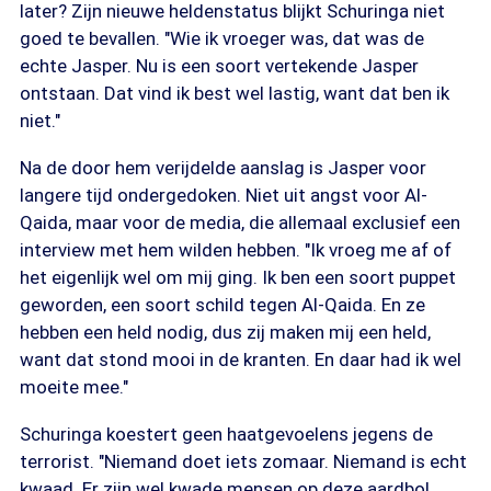
later? Zijn nieuwe heldenstatus blijkt Schuringa niet
goed te bevallen. "Wie ik vroeger was, dat was de
echte Jasper. Nu is een soort vertekende Jasper
ontstaan. Dat vind ik best wel lastig, want dat ben ik
niet."
Na de door hem verijdelde aanslag is Jasper voor
langere tijd ondergedoken. Niet uit angst voor Al-
Qaida, maar voor de media, die allemaal exclusief een
interview met hem wilden hebben. "Ik vroeg me af of
het eigenlijk wel om mij ging. Ik ben een soort puppet
geworden, een soort schild tegen Al-Qaida. En ze
hebben een held nodig, dus zij maken mij een held,
want dat stond mooi in de kranten. En daar had ik wel
moeite mee."
Schuringa koestert geen haatgevoelens jegens de
terrorist. "Niemand doet iets zomaar. Niemand is echt
kwaad. Er zijn wel kwade mensen op deze aardbol.