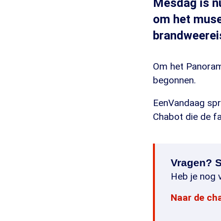
Mesdag is nu
om het muse
brandweerei
Om het Panorama
begonnen.
EenVandaag spre
Chabot die de f
Vragen? S
Heb je nog v
Naar de ch