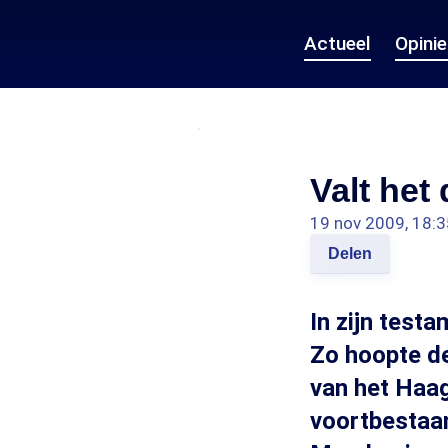
Actueel
Opini
Valt he
19 nov 2009, 18:3
Delen
In zijn testa
Zo hoopte d
van het Haag
voortbestaa