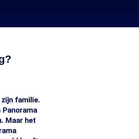
ag?
zijn familie.
jn Panorama
n. Maar het
orama