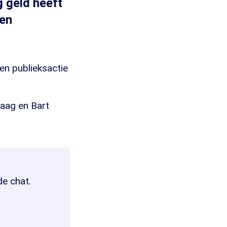
g geld heeft
 en
en publieksactie
aag en Bart
de chat.