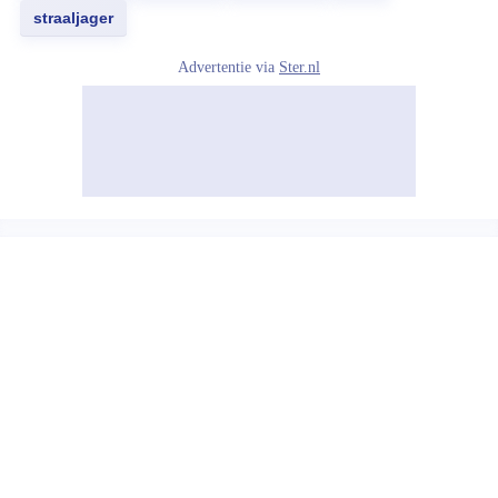
straaljager
Advertentie via
Ster.nl