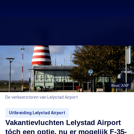
Bron: ANP
De verkeerstoren van Lelystad Airport
Uitbreiding Lelystad Airport
Vakantievluchten Lelystad Airport
tóch een optie, nu er mogelijk F-35-