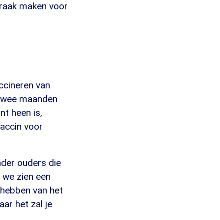
praak maken voor
ccineren van
l twee maanden
nt heen is,
vaccin voor
onder ouders die
n we zien een
t hebben van het
ar het zal je