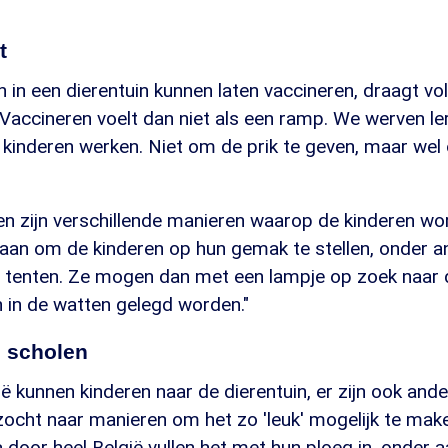
t
h in een dierentuin kunnen laten vaccineren, draagt vol
 "Vaccineren voelt dan niet als een ramp. We werven l
kinderen werken. Niet om de prik te geven, maar wel
ren zijn verschillende manieren waarop de kinderen w
daan om de kinderen op hun gemak te stellen, onder 
fs tenten. Ze mogen dan met een lampje op zoek naar 
 in de watten gelegd worden."
p scholen
ië kunnen kinderen naar de dierentuin, er zijn ook ande
zocht naar manieren om het zo 'leuk' mogelijk te mak
 door heel België vullen het met hun ploeg in, onder a