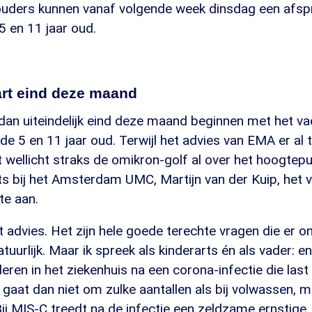
 ouders kunnen vanaf volgende week dinsdag een afs
5 en 11 jaar oud.
art eind deze maand
dan uiteindelijk eind deze maand beginnen met het va
de 5 en 11 jaar oud. Terwijl het advies van EMA er a
t wellicht straks de omikron-golf al over het hoogtepu
ts bij het Amsterdam UMC, Martijn van der Kuip, het 
te aan.
et advies. Het zijn hele goede terechte vragen die er 
atuurlijk. Maar ik spreek als kinderarts én als vader: e
deren in het ziekenhuis na een corona-infectie die las
 gaat dan niet om zulke aantallen als bij volwassen, ma
 Bij MIS-C treedt na de infectie een zeldzame ernstige