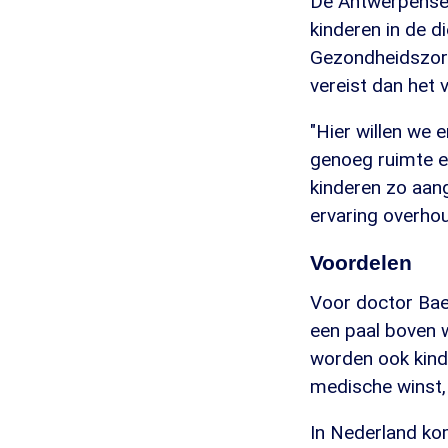
De Antwerpense 
kinderen in de 
Gezondheidszorg 
vereist dan het
"Hier willen we 
genoeg ruimte en
kinderen zo aan
ervaring overhou
Voordelen
Voor doctor Bael
een paal boven w
worden ook kinde
medische winst, o
In Nederland kom