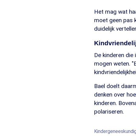
Het mag wat haar
moet geen pas 
duidelijk vertell
Kindvriendeli
De kinderen die 
mogen weten. "Er
kindvriendelijkhe
Bael doelt daar
denken over ho
kinderen. Boven
polariseren.
Kindergeneeskundig