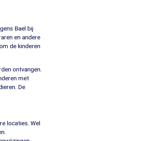
gens Bael bij
eraren en andere
 om de kinderen
orden ontvangen.
anderen met
dieren. De
re locaties. Wel
en.
anwijzingen.