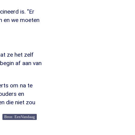
ineerd is. "Er
en en we moeten
at ze het zelf
 begin af aan van
erts om na te
ouders en
n die niet zou
Bron: EenVandaag