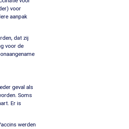
ccinatie voor
der) voor
dere aanpak
den, dat zij
ng voor de
en onaangename
eder geval als
 worden. Soms
rt. Er is
 Vaccins werden