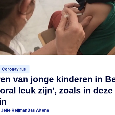
Coronavirus
en van jonge kinderen in Be
ral leuk zijn', zoals in deze
in
1
Jelle Reijman
Bas Altena