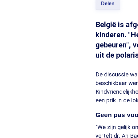
Delen
België is af
kinderen. "H
gebeuren", v
uit de polari
De discussie was
beschikbaar werd
Kindvriendelijkh
een prik in de lo
Geen pas voo
"We zijn gelijk 
vertelt dr. An B