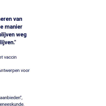
neren van
ke manier
blijven weg
ijven."
et vaccin
 Antwerpen voor
 aanbieden",
rgeneeskunde.