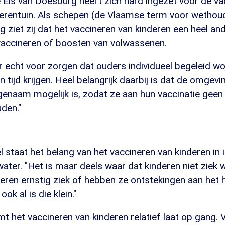
Els van Doesburg heeft zich hard ingezet voor de va
dierentuin. Als schepen (de Vlaamse term voor wethou
ziet zij dat het vaccineren van kinderen een heel an
 vaccineren of boosten van volwassenen.
er echt voor zorgen dat ouders individueel begeleid wor
 tijd krijgen. Heel belangrijk daarbij is dat de omgevi
genaam mogelijk is, zodat ze aan hun vaccinatie ge
den."
 staat het belang van het vaccineren van kinderen in i
ater. "Het is maar deels waar dat kinderen niet ziek
ren ernstig ziek of hebben ze ontstekingen aan het ha
ok al is die klein."
t het vaccineren van kinderen relatief laat op gang.