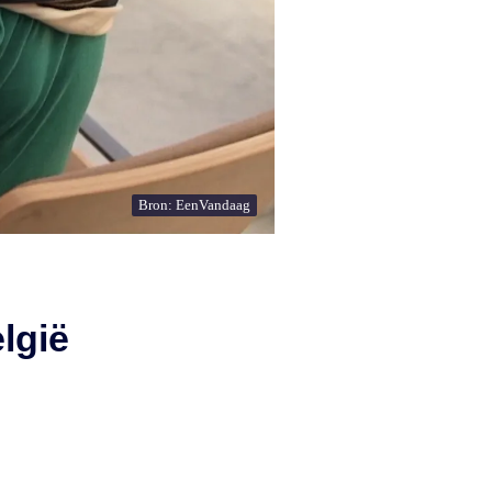
Bron: EenVandaag
lgië