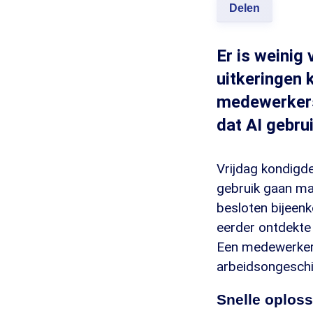
Delen
Er is weinig
uitkeringen 
medewerkers 
dat AI gebru
Vrijdag kondigd
gebruik gaan ma
besloten bijeen
eerder ontdekte
Een medewerker 
arbeidsongeschik
Snelle oplos