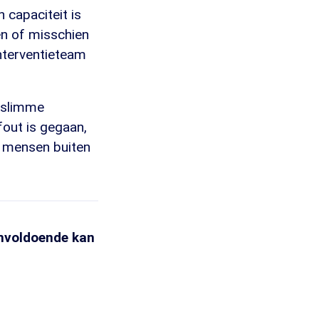
 capaciteit is
en of misschien
Interventieteam
 slimme
fout is gegaan,
l mensen buiten
nvoldoende kan