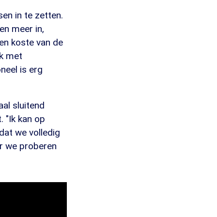
n in te zetten.
en meer in,
ten koste van de
ek met
neel is erg
al sluitend
. "Ik kan op
dat we volledig
ar we proberen