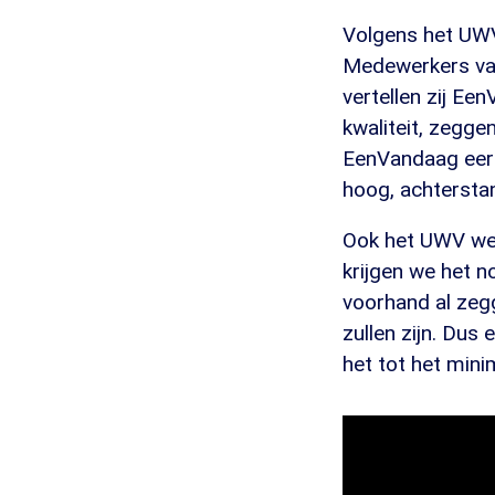
Volgens het UWV
Medewerkers van
vertellen zij Ee
kwaliteit, zegg
EenVandaag eerde
hoog, achterst
Ook het UWV wee
krijgen we het n
voorhand al zegg
zullen zijn. Dus
het tot het min