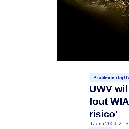
Problemen bij 
UWV wil 
fout WIA
risico'
07 sep 2024, 21:3