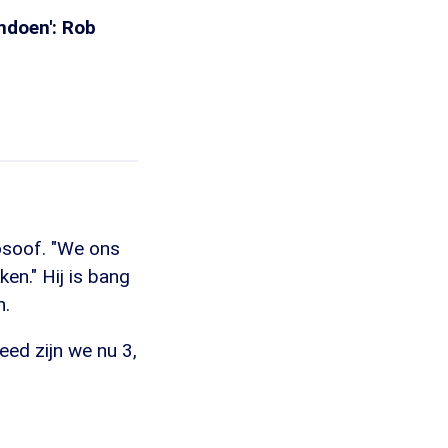
ndoen': Rob
osoof. "We ons
n." Hij is bang
n.
eed zijn we nu 3,