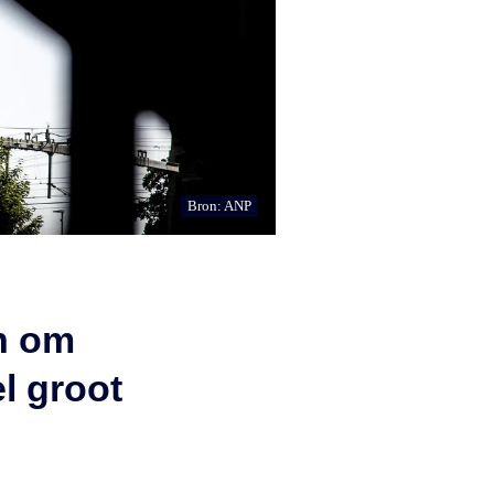
Bron: ANP
n om
el groot