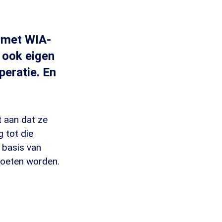
n met WIA-
 ook eigen
peratie. En
t aan dat ze
 tot die
 basis van
moeten worden.