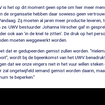
 is het op dit moment geen optie om hier meer mense
 de organisatie hebben daar sowieso geen vertrouw
nVandaag. Zij moeten al jaren meer productie leveren, 
en ze. UWV bestuurder Johanna Hirscher gaf in gespr
r ook aan 'in de knel te zitten'. De druk op het perso
anden moeten weggewerkt worden.
t dat er gedupeerden gemist zullen worden. "Helema
ooit", wordt bij de bijeenkomst van het UWV benadrukt
en dat we onze vingers niet in het vuur willen steken 
 er zal ongetwijfeld iemand gemist worden daarin, ma
imum te beperken."