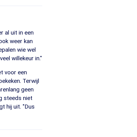
 al uit in een
 ook weer kan
epalen wie wel
el willekeur in."
et voor een
bekeken. Terwijl
arenlang geen
g steeds niet
t hij uit. "Dus