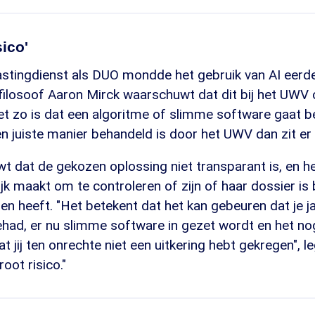
sico'
astingdienst als DUO mondde het gebruik van AI eerder
filosoof Aaron Mirck waarschuwt dat dit bij het UWV
et zo is dat een algoritme of slimme software gaat b
en juiste manier behandeld is door het UWV dan zit er ve
t dat de gekozen oplossing niet transparant is, en h
k maakt om te controleren of zijn of haar dossier is 
en heeft. "Het betekent dat het kan gebeuren dat je j
ehad, er nu slimme software in gezet wordt en het no
 jij ten onrechte niet een uitkering hebt gekregen", leg
root risico."