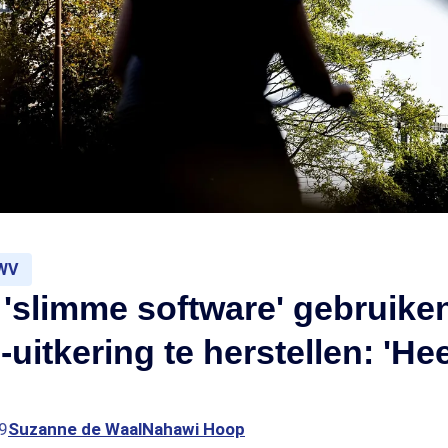
UWV
'slimme software' gebruike
-uitkering te herstellen: 'He
9
Suzanne de Waal
Nahawi Hoop