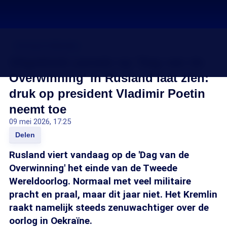
Oorlog in Oekraïne
Uitgeklede parade op 'Dag van de
Overwinning' in Rusland laat zien:
druk op president Vladimir Poetin
neemt toe
09 mei 2026, 17:25
Delen
Rusland viert vandaag op de 'Dag van de
Overwinning' het einde van de Tweede
Wereldoorlog. Normaal met veel militaire
pracht en praal, maar dit jaar niet. Het Kremlin
raakt namelijk steeds zenuwachtiger over de
oorlog in Oekraïne.