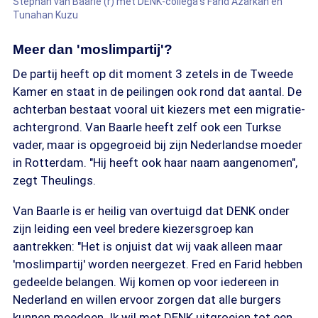
Stephan van Baarle (r) met DENK-collega's Farid Azarkan en
Tunahan Kuzu
Meer dan 'moslimpartij'?
De partij heeft op dit moment 3 zetels in de Tweede
Kamer en staat in de peilingen ook rond dat aantal. De
achterban bestaat vooral uit kiezers met een migratie-
achtergrond. Van Baarle heeft zelf ook een Turkse
vader, maar is opgegroeid bij zijn Nederlandse moeder
in Rotterdam. "Hij heeft ook haar naam aangenomen",
zegt Theulings.
Van Baarle is er heilig van overtuigd dat DENK onder
zijn leiding een veel bredere kiezersgroep kan
aantrekken: "Het is onjuist dat wij vaak alleen maar
'moslimpartij' worden neergezet. Fred en Farid hebben
gedeelde belangen. Wij komen op voor iedereen in
Nederland en willen ervoor zorgen dat alle burgers
kunnen meedoen. Ik wil met DENK uitgroeien tot een