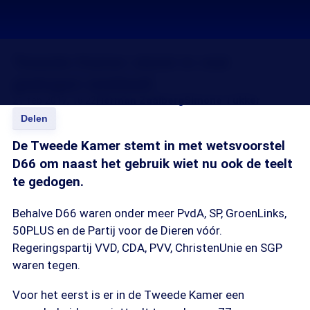
Tweede Kamer stemt in met
gedogen wietteelt
21 feb 2017, 18:22
Herman Zaalberg
Simone Tukker
Delen
De Tweede Kamer stemt in met wetsvoorstel
D66 om naast het gebruik wiet nu ook de teelt
te gedogen.
Behalve D66 waren onder meer PvdA, SP, GroenLinks,
50PLUS en de Partij voor de Dieren vóór.
Regeringspartij VVD, CDA, PVV, ChristenUnie en SGP
waren tegen.
Voor het eerst is er in de Tweede Kamer een