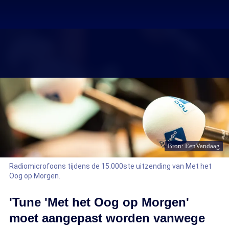
Bron: EenVandaag
Radiomicrofoons tijdens de 15.000ste uitzending van Met het
Oog op Morgen.
'Tune 'Met het Oog op Morgen'
moet aangepast worden vanwege