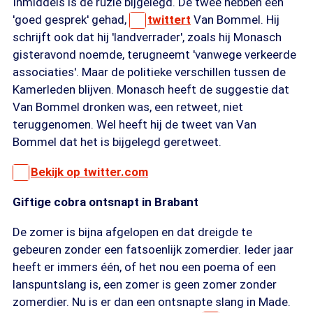
Inmiddels is de ruzie bijgelegd. De twee hebben een
'goed gesprek' gehad,
twittert
Van Bommel. Hij
schrijft ook dat hij 'landverrader', zoals hij Monasch
gisteravond noemde, terugneemt 'vanwege verkeerde
associaties'. Maar de politieke verschillen tussen de
Kamerleden blijven. Monasch heeft de suggestie dat
Van Bommel dronken was, een retweet, niet
teruggenomen. Wel heeft hij de tweet van Van
Bommel dat het is bijgelegd geretweet.
Bekijk op twitter.com
Giftige cobra ontsnapt in Brabant
De zomer is bijna afgelopen en dat dreigde te
gebeuren zonder een fatsoenlijk zomerdier. Ieder jaar
heeft er immers één, of het nou een poema of een
lanspuntslang is, een zomer is geen zomer zonder
zomerdier. Nu is er dan een ontsnapte slang in Made.