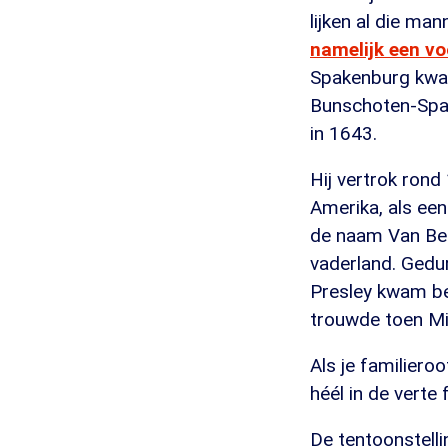
lijken al die ma
namelijk een vo
Spakenburg kwam
Bunschoten-Spak
in 1643.
Hij vertrok rond
Amerika, als een
de naam Van Ben
vaderland. Gedu
Presley kwam beg
trouwde toen M
Als je familiero
héél in de verte 
De tentoonstell