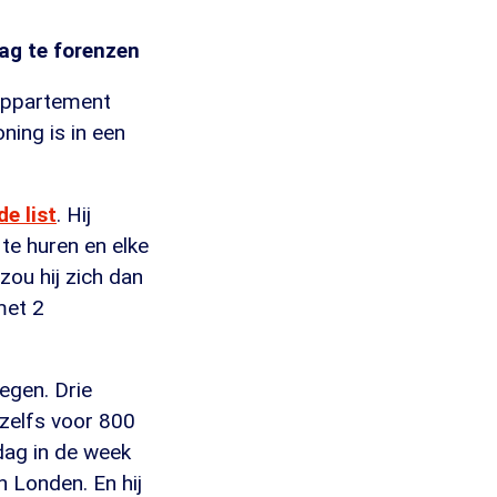
ag te forenzen
 appartement
ing is in een
e list
. Hij
te huren en elke
zou hij zich dan
met 2
egen. Drie
 zelfs voor 800
dag in de week
n Londen. En hij