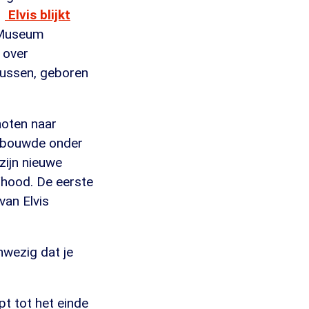
Elvis blijkt
 Museum
 over
tussen, geboren
hoten naar
s bouwde onder
ijn nieuwe
hood. De eerste
van Elvis
nwezig dat je
t tot het einde