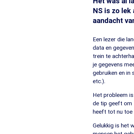
Het was al l
NS is zo lek
aandacht va
Een lezer die la
data en gegeven
trein te achterh
je gegevens mee
gebruiken en in
etc.).
Het probleem is 
de tip geeft om
heeft tot nu to
Gelukkig is het 
mensen het gebr