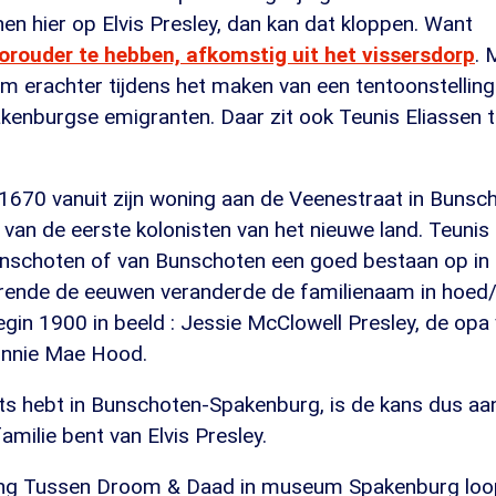
nnen hier op Elvis Presley, dan kan dat kloppen. Want
orouder te hebben, afkomstig uit het vissersdorp
.
 erachter tijdens het maken van een tentoonstelling
enburgse emigranten. Daar zit ook Teunis Eliassen 
 1670 vanuit zijn woning aan de Veenestraat in Bunsc
 van de eerste kolonisten van het nieuwe land. Teuni
schoten of van Bunschoten een goed bestaan op in z
rende de eeuwen veranderde de familienaam in hoed/
in 1900 in beeld : Jessie McClowell Presley, de opa 
innie Mae Hood.
ots hebt in Bunschoten-Spakenburg, is de kans dus aa
familie bent van Elvis Presley.
ing Tussen Droom & Daad in museum Spakenburg loop