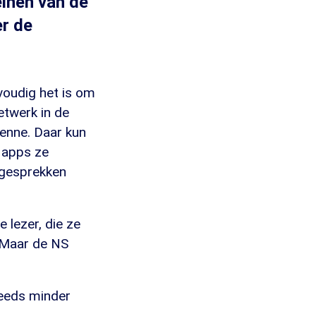
einen van de
er de
voudig het is om
etwerk in de
tenne. Daar kun
 apps ze
tgesprekken
 lezer, die ze
. Maar de NS
teeds minder