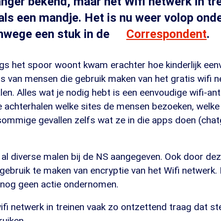
anger bekend, maar het Wifi netwerk in tr
 als een mandje. Het is nu weer volop ond
nwege een stuk in de
Correspondent
.
ngs het spoor woont kwam erachter hoe kinderlijk een
s van mensen die gebruik maken van het gratis wifi n
alen. Alles wat je nodig hebt is een eenvoudige wifi-an
 achterhalen welke sites de mensen bezoeken, welke
 sommige gevallen zelfs wat ze in die apps doen (cha
al diverse malen bij de NS aangegeven. Ook door deze
 gebruik te maken van encryptie van het Wifi netwerk
e nog geen actie ondernomen.
wifi netwerk in treinen vaak zo ontzettend traag dat s
uiken.