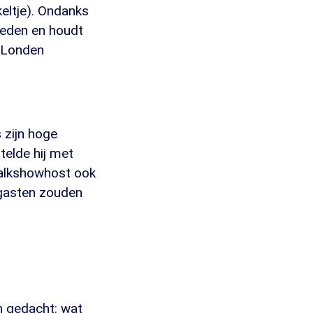
keltje). Ondanks
vreden en houdt
n Londen
 zijn hoge
rtelde hij met
talkshowhost ook
 gasten zouden
n gedacht: wat