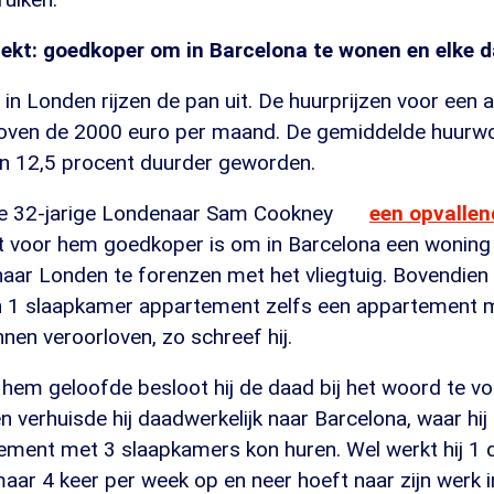
ekt: goedkoper om in Barcelona te wonen en elke d
 in Londen rijzen de pan uit. De huurprijzen voor een
boven de 2000 euro per maand. De gemiddelde huurwon
dan 12,5 procent duurder geworden.
de 32-jarige Londenaar Sam Cookney
een opvallend
et voor hem goedkoper is om in Barcelona een woning 
aar Londen te forenzen met het vliegtuig. Bovendien 
en 1 slaapkamer appartement zelfs een appartement 
en veroorloven, zo schreef hij.
em geloofde besloot hij de daad bij het woord te vo
verhuisde hij daadwerkelijk naar Barcelona, waar hij
ement met 3 slaapkamers kon huren. Wel werkt hij 1 
 maar 4 keer per week op en neer hoeft naar zijn werk i