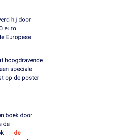
erd hij door
00 euro
de Europese
wat hoogdravende
 een speciale
kst op de poster
en boek door
ie de
ok
de