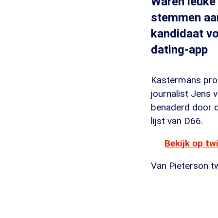
Waren leuke 
stemmen aan
kandidaat vo
dating-app
Kastermans prob
journalist Jens 
benaderd door 
lijst van D66.
Bekijk op tw
Van Pieterson t