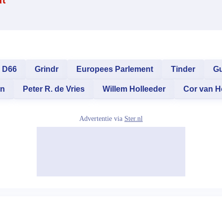
at
D66
Grindr
Europees Parlement
Tinder
Gu
en
Peter R. de Vries
Willem Holleeder
Cor van H
Advertentie via
Ster.nl