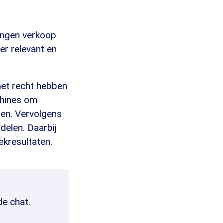
j
ongen verkoop
ger relevant en
het recht hebben
chines om
ren. Vervolgens
delen. Daarbij
ekresultaten.
de chat.