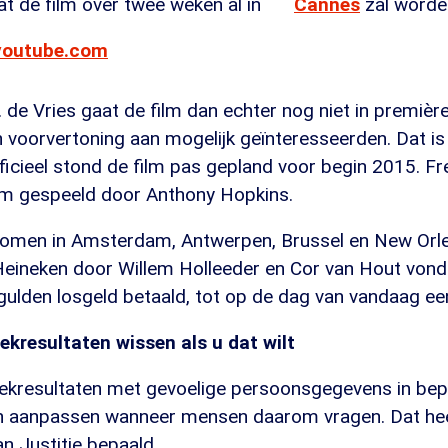
t de film over twee weken al in
Cannes
zal worde
youtube.com
 de Vries gaat de film dan echter nog niet in premièr
voorvertoning aan mogelijk geïnteresseerden. Dat is 
ficieel stond de film pas gepland voor begin 2015. F
ilm gespeeld door Anthony Hopkins.
nomen in Amsterdam, Antwerpen, Brussel en New Orl
Heineken door Willem Holleeder en Cor van Hout vond 
 gulden losgeld betaald, tot op de dag van vandaag ee
kresultaten wissen als u dat wilt
kresultaten met gevoelige persoonsgegevens in bep
 aanpassen wanneer mensen daarom vragen. Dat hee
n Justitie bepaald.