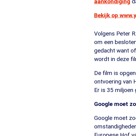
aankondiging
da
Bekijk op www.
Volgens Peter R.
om een besloten 
gedacht want of
wordt in deze f
De film is opge
ontvoering van 
Er is 35 miljoen
Google moet zoe
Google moet zoe
omstandigheden
Europese Hof va