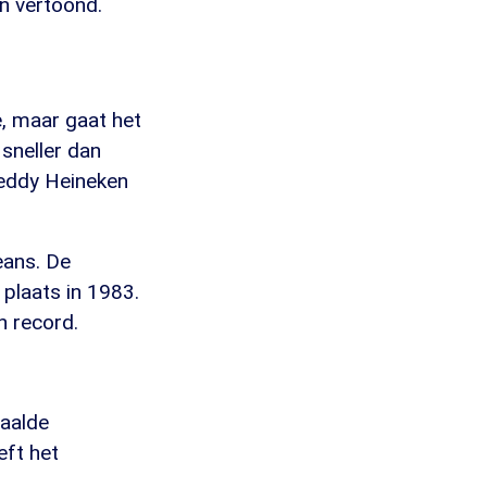
n vertoond.
e, maar gaat het
sneller dan
reddy Heineken
eans. De
plaats in 1983.
n record.
aalde
ft het