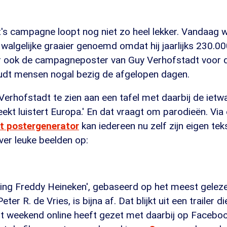
's campagne loopt nog niet zo heel lekker. Vandaag w
walgelijke graaier genoemd omdat hij jaarlijks 230.0
ar ook de campagneposter van Guy Verhofstadt voor 
udt mensen nogal bezig de afgelopen dagen.
Verhofstadt te zien aan een tafel met daarbij de iet
reekt luistert Europa.' En dat vraagt om parodieën. Via
t postergenerator
kan iedereen nu zelf zijn eigen te
ever leuke beelden op:
ping Freddy Heineken', gebaseerd op het meest gelez
ter R. de Vries, is bijna af. Dat blijkt uit een trailer d
it weekend online heeft gezet met daarbij op Facebo