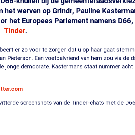
D66-knullen bij de gemeenteraadsverkiez
 het werven op Grindr, Pauline Kasterma
or het Europees Parlement namens D66, i
Tinder
.
eert er zo voor te zorgen dat u op haar gaat stemm
van Pieterson. Een voetbalvriend van hem zou via de d
de jonge democrate. Kastermans staat nummer acht
itter.com
witterde screenshots van de Tinder-chats met de D66