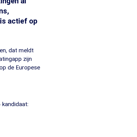
ingen al
ns,
s actief op
en, dat meldt
atingapp zijn
 op de Europese
 kandidaat: