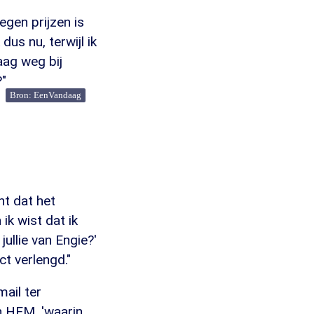
egen prijzen is
us nu, terwijl ik
aag weg bij
?"
Bron: EenVandaag
t dat het
ik wist dat ik
jullie van Engie?'
ct verlengd."
ail ter
n HEM, 'waarin