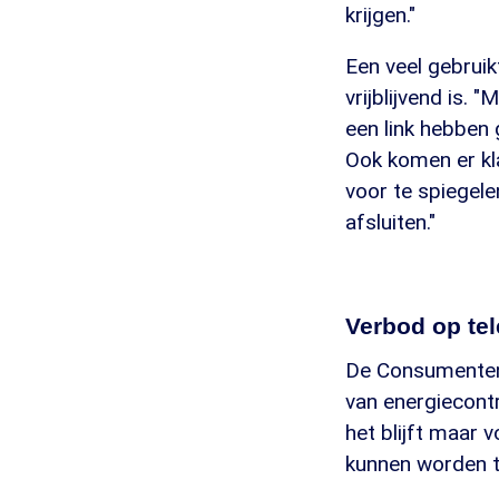
krijgen."
Een veel gebrui
vrijblijvend is.
een link hebben
Ook komen er kla
voor te spiegel
afsluiten."
Verbod op te
De Consumentenb
van energiecontr
het blijft maar 
kunnen worden te