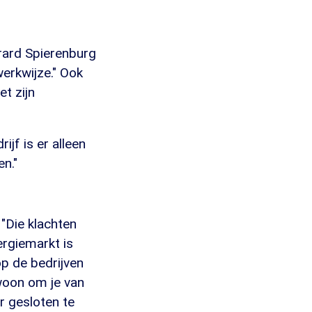
erard Spierenburg
erkwijze." Ook
et zijn
jf is er alleen
n."
"Die klachten
ergiemarkt is
p de bedrijven
woon om je van
r gesloten te