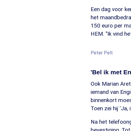
Een dag voor ker
het maandbedrag 
150 euro per maa
HEM. "Ik vind h
Peter Pelt
'Bel ik met E
Ook Marian Aret
iemand van Engie
binnenkort moest 
Toen zei hij 'Ja
Na het telefoong
bevestiging. Tot