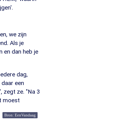
gen'.
en, we zijn
nd. Als je
en en dan heb je
 iedere dag,
k daar een
, zegt ze. "Na 3
ht moest
Bron: EenVandaag