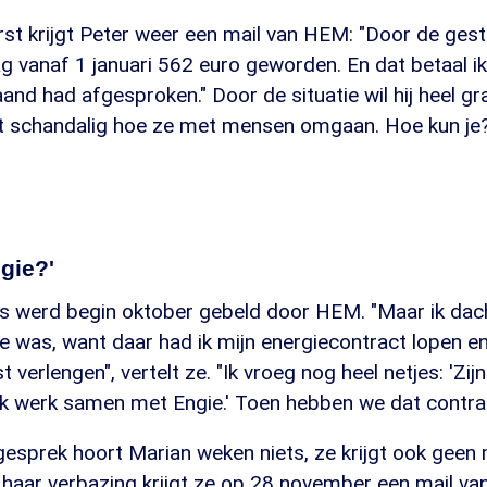
st krijgt Peter weer een mail van HEM: "Door de gest
vanaf 1 januari 562 euro geworden. En dat betaal ik d
nd had afgesproken." Door de situatie wil hij heel gr
et schandalig hoe ze met mensen omgaan. Hoe kun je
ngie?'
s werd begin oktober gebeld door HEM. "Maar ik dach
 was, want daar had ik mijn energiecontract lopen en 
verlengen", vertelt ze. "Ik vroeg nog heel netjes: 'Zijn 
, ik werk samen met Engie.' Toen hebben we dat contra
esprek hoort Marian weken niets, ze krijgt ook geen m
 haar verbazing krijgt ze op 28 november een mail va