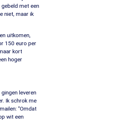
s gebeld met een
 niet, maar ik
en uitkomen,
oor 150 euro per
maar kort
 een hoger
t gingen leveren
er. Ik schrok me
 mailen: "Omdat
op wit een