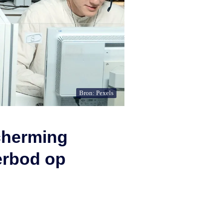
Bron: Pexels
cherming
erbod op