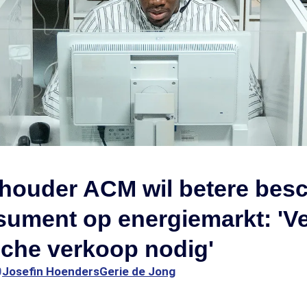
thouder ACM wil betere bes
sument op energiemarkt: 'V
sche verkoop nodig'
0
Josefin Hoenders
Gerie de Jong