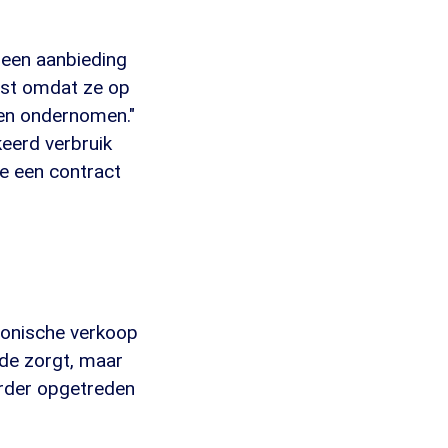
 een aanbieding
vast omdat ze op
ben ondernomen."
keerd verbruik
e een contract
fonische verkoop
nde zorgt, maar
arder opgetreden