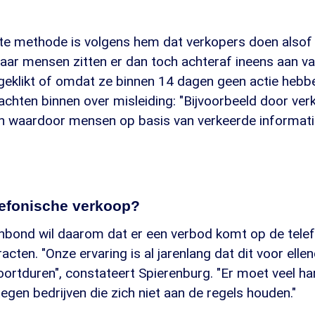
kte methode is volgens hem dat verkopers doen alsof
 "Maar mensen zitten er dan toch achteraf ineens aan 
 geklikt of omdat ze binnen 14 dagen geen actie heb
chten binnen over misleiding: "Bijvoorbeeld door ver
en waardoor mensen op basis van verkeerde informati
lefonische verkoop?
ond wil daarom dat er een verbod komt op de tele
acten. "Onze ervaring is al jarenlang dat dit voor elle
voortduren", constateert Spierenburg. "Er moet veel h
gen bedrijven die zich niet aan de regels houden."