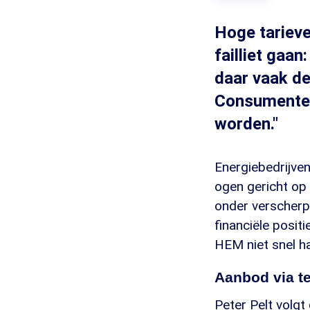
Hoge tarieve
failliet gaa
daar vaak d
Consumenten
worden."
Energiebedrijven
ogen gericht op
onder verscherp
financiële positi
HEM niet snel ha
Aanbod via t
Peter Pelt volgt