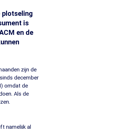
 plotseling
nsument is
e ACM en de
kunnen
 maanden zijn de
t sinds december
M) omdat de
ldoen. Als de
ezen.
t namelijk al