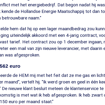
flict met het energiebedrijf. Dat begon nadat hij wa
 kende de Hollandse Energie Maatschappij tot dan toe
n betrouwbare naam."
telde hem dat hij op een lager maandbedrag zou kunn
j ging uiteindelijk akkoord met een 4-jarig contract, v
ast tarief. Het contract zou op 1 december ingaan, 
Peter een mail van zijn nieuwe leverancier, met daarin
n was afgesproken.
 562 euro
citeerde de HEM mij met het feit dat ze me gas en lich
r maand", vertelt hij. "Ik werd groen en geel in één ke
" De nieuwe klant besluit meteen de klantenservice te
komstig is met wat ik heb afgesproken. Ik heb zwart 
 150 euro per maand staat."