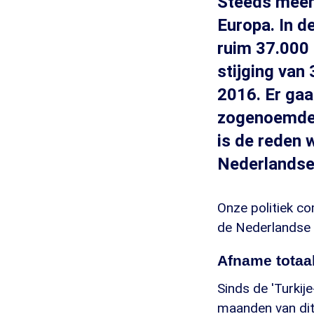
Steeds meer 
Europa. In d
ruim 37.000 
stijging van
2016. Er ga
zogenoemde 'L
is de reden 
Nederlandse
Onze politiek co
de Nederlandse 
Afname totaal
Sinds de 'Turkij
maanden van dit