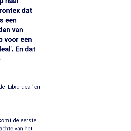
p naar
Frontex dat
is een
nden van
p voor een
eal'. En dat
e
e 'Libië-deal' en
nkomt de eerste
ichte van het