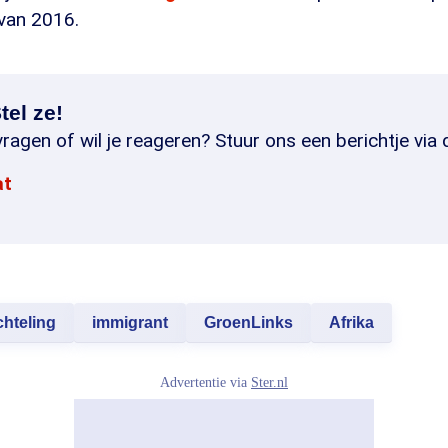
 van 2016.
tel ze!
ragen of wil je reageren? Stuur ons een berichtje via 
at
chteling
immigrant
GroenLinks
Afrika
Advertentie via
Ster.nl