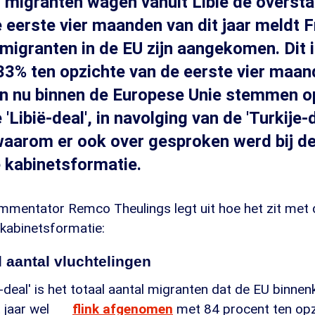
migranten wagen vanuit Libië de oversta
e eerste vier maanden van dit jaar meldt 
migranten in de EU zijn aangekomen. Dit 
 33% ten opzichte van de eerste vier maa
an nu binnen de Europese Unie stemmen o
ibië-deal', in navolging van de 'Turkije-d
waarom er ook over gesproken werd bij d
 kabinetsformatie.
mmentator Remco Theulings legt uit hoe het zit met d
kabinetsformatie:
 aantal vluchtelingen
e-deal' is het totaal aantal migranten dat de EU binne
 jaar wel
flink afgenomen
met 84 procent ten opz