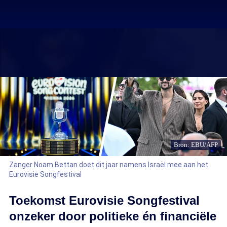
Bron: EBU/AFP
Zanger Noam Bettan doet dit jaar namens Israël mee aan het
Eurovisie Songfestival
Toekomst Eurovisie Songfestival
onzeker door politieke én financiële