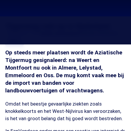
Tijgermug rukt op in Nederland
15 aug 2013, 18:10
Guido Vermeulen
Channah Durlacher
Delen
Op steeds meer plaatsen wordt de Aziatische
Tijgermug gesignaleerd: na Weert en
Montfoort nu ook in Almere, Lelystad,
Emmeloord en Oss. De mug komt vaak mee bij
de import van banden voor
landbouwvoertuigen of vrachtwagens.
Omdat het beestje gevaarlijke ziekten zoals
knokkelkoorts en het West-Nijlvirus kan veroorzaken,
is het van groot belang dat hij goed wordt bestreden.