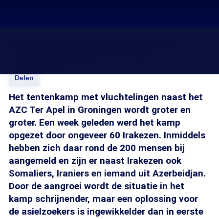
Tentenkamp Ter Apel breidt uit
15 mei 2012, 18:20
Caroline van den Heuvel
Joyce Boverhuis
Delen
Het tentenkamp met vluchtelingen naast het
AZC Ter Apel in Groningen wordt groter en
groter. Een week geleden werd het kamp
opgezet door ongeveer 60 Irakezen. Inmiddels
hebben zich daar rond de 200 mensen bij
aangemeld en zijn er naast Irakezen ook
Somaliers, Iraniers en iemand uit Azerbeidjan.
Door de aangroei wordt de situatie in het
kamp schrijnender, maar een oplossing voor
de asielzoekers is ingewikkelder dan in eerste