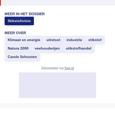
MEER IN HET DOSSIER
Stikstofcrisis
MEER OVER
Klimaat en energie
uitstoot
industrie
stikstof
Natura 2000
veehouderijen
stikstofhandel
Carole Schouten
Advertentie via
Ster.nl