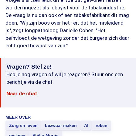
Volgens artsen leidt dit ertoe dat gewone mensen
worden ingezet als lobbyist voor de tabaksindustrie.
De vraag is nu dan ook of een tabaksfabrikant dit mag
doen. "Wij zijn boos over het feit dat het misleidend
is", zegt longpatholoog Danielle Cohen. "Het
beïnvloedt de wetgeving zonder dat burgers zich daar
echt goed bewust van zijn."
Vragen? Stel ze!
Heb je nog vragen of wil je reageren? Stuur ons een
berichtje via de chat.
Naar de chat
MEER OVER
Zorg en leven
bezwaar maken
AI
roken
reclame
Philip Morris