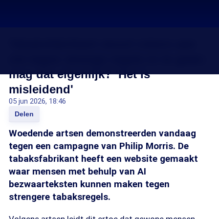
Tabaksfabrikant stuurt rokers aan
om tegen strenge regels in te gaan:
mag dat eigenlijk? 'Het is
misleidend'
05 jun 2026, 18:46
Delen
Woedende artsen demonstreerden vandaag
tegen een campagne van Philip Morris. De
tabaksfabrikant heeft een website gemaakt
waar mensen met behulp van AI
bezwaarteksten kunnen maken tegen
strengere tabaksregels.