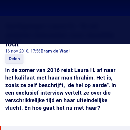
Syriëganger Laura H.: 'Ik wil
anderen behoeden voor dezelfde
fout'
16 nov 2018, 17:56
Bram de Waal
Delen
In de zomer van 2016 reist Laura H. af naar
het kalifaat met haar man Ibrahim. Het is,
zoals ze zelf beschrijft, "de hel op aarde". In
een exclusief interview vertelt ze over die
verschrikkelijke tijd en haar uiteindelijke
vlucht. En hoe gaat het nu met haar?