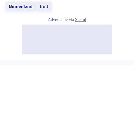
Binnenland
fruit
Advertentie via
Ster.nl