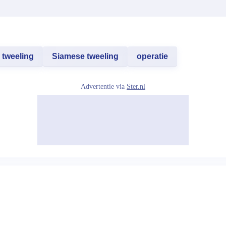
tweeling
Siamese tweeling
operatie
Advertentie via
Ster.nl