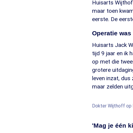
Huisarts Wijtho
maar toen kwam 
eerste. De eers
Operatie was
Huisarts Jack Wi
tijd 9 jaar en i
op met die tweel
grotere uitdagi
leven inzat, dus
maar zelden uit
Dokter Wijthoff op 
'Mag je één k