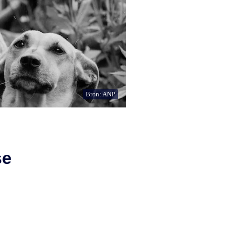
Bron: ANP
se