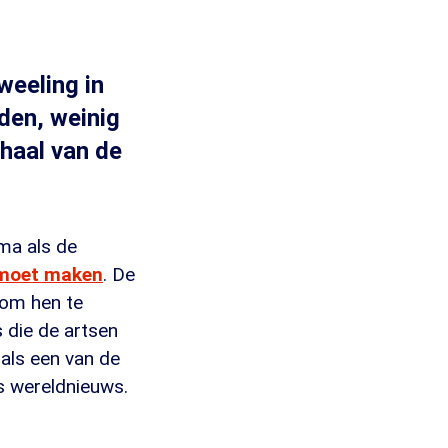
weeling in
den, weinig
haal van de
ma als de
 moet maken
. De
 om hen te
s die de artsen
 als een van de
s wereldnieuws.