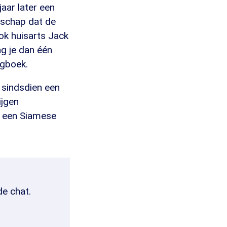
jaar later een
nschap dat de
ok huisarts Jack
ag je dan één
agboek.
 sindsdien een
ijgen
an een Siamese
de chat.