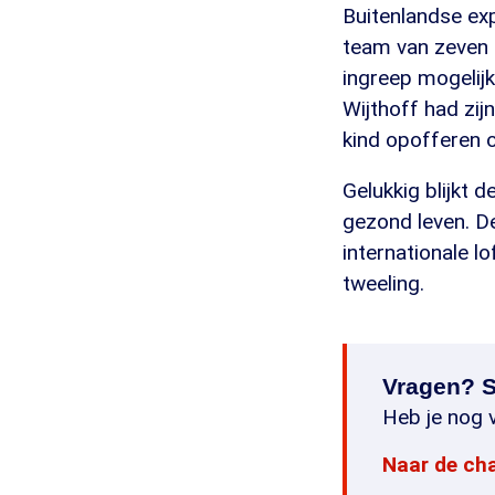
Buitenlandse exp
team van zeven a
ingreep mogelijk
Wijthoff had zij
kind opofferen o
Gelukkig blijkt 
gezond leven. De
internationale l
tweeling.
Vragen? S
Heb je nog v
Naar de ch