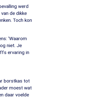
bevalling werd
 van de dikke
enken. Toch kon
eens: 'Waarom
og niet. Je
fs ervaring in
r borstkas tot
 vader moest wat
 en daar voelde