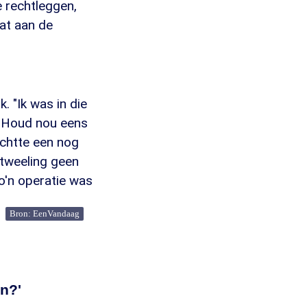
 rechtleggen,
at aan de
. "Ik was in die
: 'Houd nou eens
wachtte een nog
 tweeling geen
Zo'n operatie was
Bron: EenVandaag
n?'