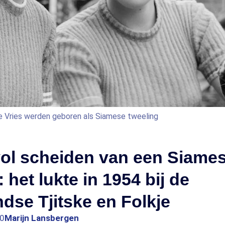
e Vries werden geboren als Siamese tweeling
ol scheiden van een Siame
 het lukte in 1954 bij de
dse Tjitske en Folkje
30
Marijn Lansbergen