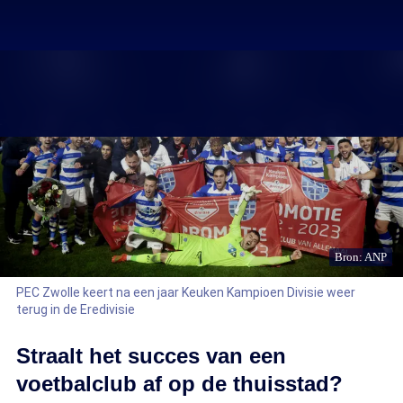
Bron: ANP
PEC Zwolle keert na een jaar Keuken Kampioen Divisie weer
terug in de Eredivisie
Straalt het succes van een
voetbalclub af op de thuisstad?