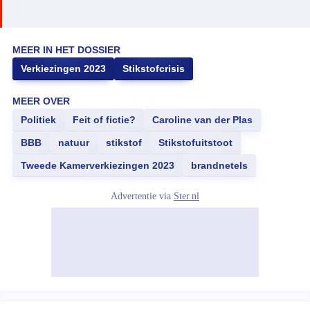
MEER IN HET DOSSIER
Verkiezingen 2023
Stikstofcrisis
MEER OVER
Politiek
Feit of fictie?
Caroline van der Plas
BBB
natuur
stikstof
Stikstofuitstoot
Tweede Kamerverkiezingen 2023
brandnetels
Advertentie via
Ster.nl