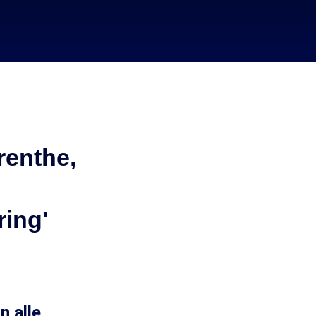
renthe,
n
ring'
n alle