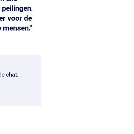
 peilingen.
er voor de
e mensen."
de chat.