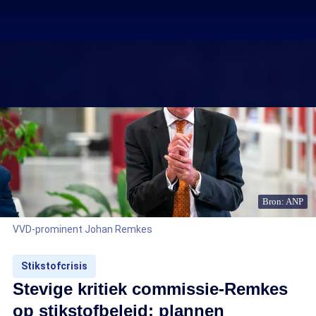
Bron: ANP
VVD-prominent Johan Remkes
Stikstofcrisis
Stevige kritiek commissie-Remkes
op stikstofbeleid: plannen