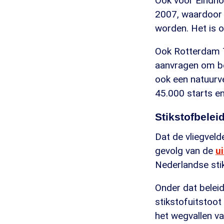
Ook voor Eindhov
2007, waardoor 
worden. Het is 
Ook Rotterdam T
aanvragen om bes
ook een natuurv
45.000 starts en
Stikstofbelei
Dat de vliegveld
gevolg van de
u
Nederlandse stik
Onder dat beleid
stikstofuitstoo
het wegvallen v