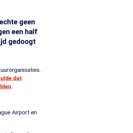
rechte geen
gen een half
tijd gedoogt
uurorganisaties.
ulde dat
adden
.
ague Airport en