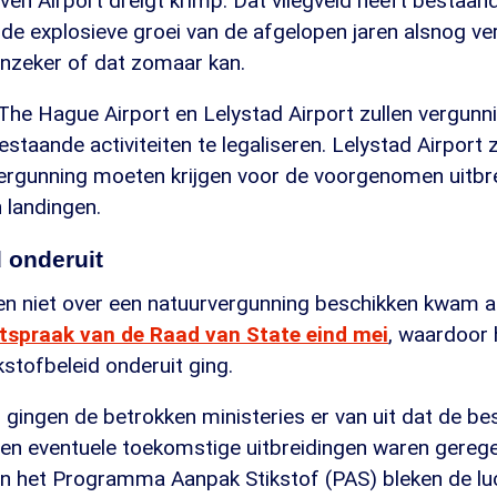
en Airport dreigt krimp. Dat vliegveld heeft bestaand
de explosieve groei van de afgelopen jaren alsnog v
onzeker of dat zomaar kan.
he Hague Airport en Lelystad Airport zullen vergun
taande activiteiten te legaliseren. Lelystad Airport 
ergunning moeten krijgen voor de voorgenomen uitbre
 landingen.
d onderuit
en niet over een natuurvergunning beschikken kwam aa
itspraak van de Raad van State eind mei
, waardoor 
stofbeleid onderuit ging.
 gingen de betrokken ministeries er van uit dat de b
t en eventuele toekomstige uitbreidingen waren gereg
an het Programma Aanpak Stikstof (PAS) bleken de l