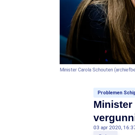
Minister Carola Schouten (archiefb
Problemen Schi
Minister
vergunni
03 apr 2020, 16:3