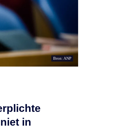
Bron: ANP
erplichte
niet in