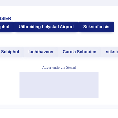
SSIER
iphol
Uitbreiding Lelystad Airport
Stikstofcrisis
Schiphol
luchthavens
Carola Schouten
stikst
Advertentie via
Ster.nl