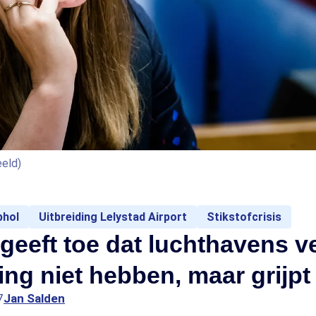
eeld)
phol
Uitbreiding Lelystad Airport
Stikstofcrisis
 geeft toe dat luchthavens v
ng niet hebben, maar grijpt 
7
Jan Salden