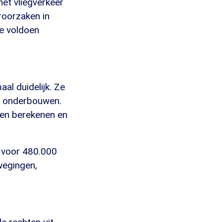
et vliegverkeer
eroorzaken in
de voldoen
al duidelijk. Ze
te onderbouwen.
eten berekenen en
 voor 480.000
wegingen,