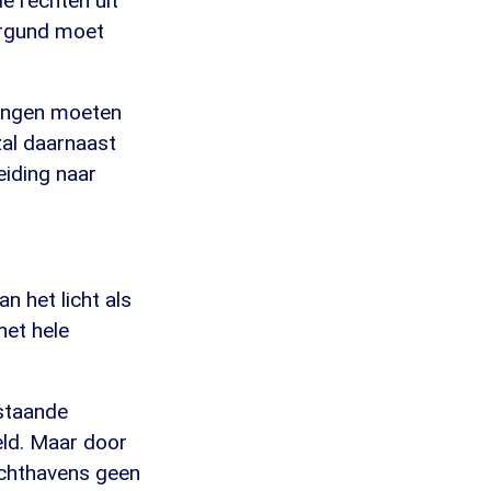
e rechten uit
ergund moet
ningen moeten
zal daarnaast
iding naar
n het licht als
het hele
estaande
eld. Maar door
uchthavens geen