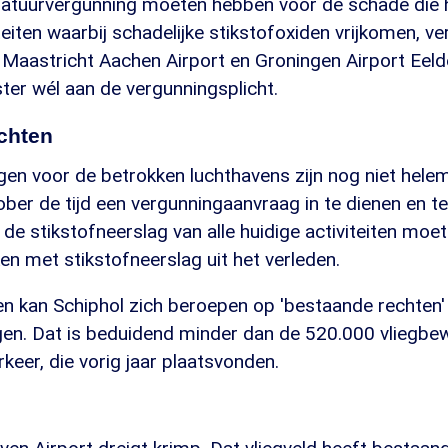
atuurvergunning moeten hebben voor de schade die h
teiten waarbij schadelijke stikstofoxiden vrijkomen, v
 Maastricht Aachen Airport en Groningen Airport Eel
ter wél aan de vergunningsplicht.
chten
en voor de betrokken luchthavens zijn nog niet helema
tober de tijd een vergunningaanvraag in te dienen en 
e de stikstofneerslag van alle huidige activiteiten mo
en met stikstofneerslag uit het verleden.
n kan Schiphol zich beroepen op 'bestaande rechten'
ngen. Dat is beduidend minder dan de 520.000 vliegbe
erkeer, die vorig jaar plaatsvonden.