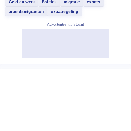
Geld en werk
Politiek
migratie
expats
arbeidsmigranten
expatregeling
Advertentie via
Ster.nl