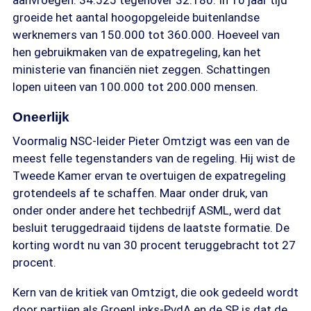
aanvroegen: 34.525 tegenover 32.180. In 10 jaar tijd
groeide het aantal hoogopgeleide buitenlandse
werknemers van 150.000 tot 360.000. Hoeveel van
hen gebruikmaken van de expatregeling, kan het
ministerie van financiën niet zeggen. Schattingen
lopen uiteen van 100.000 tot 200.000 mensen.
Oneerlijk
Voormalig NSC-leider Pieter Omtzigt was een van de
meest felle tegenstanders van de regeling. Hij wist de
Tweede Kamer ervan te overtuigen de expatregeling
grotendeels af te schaffen. Maar onder druk, van
onder onder andere het techbedrijf ASML, werd dat
besluit teruggedraaid tijdens de laatste formatie. De
korting wordt nu van 30 procent teruggebracht tot 27
procent.
Kern van de kritiek van Omtzigt, die ook gedeeld wordt
door partijen als GroenLinks-PvdA en de SP, is dat de